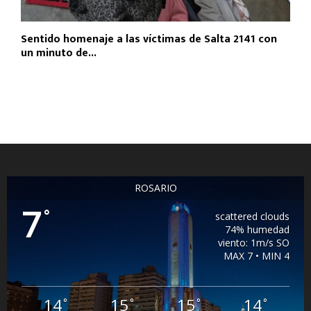
Sentido homenaje a las víctimas de Salta 2141 con
un minuto de...
ROSARIO
7
°
scattered clouds
74% humedad
viento: 1m/s SO
MAX 7 • MIN 4
14
15
15
14
°
°
°
°