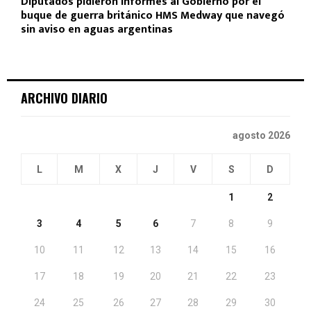
Diputados pidieron informes al Gobierno por el
buque de guerra británico HMS Medway que navegó
sin aviso en aguas argentinas
ARCHIVO DIARIO
agosto 2026
L
M
X
J
V
S
D
1
2
3
4
5
6
7
8
9
10
11
12
13
14
15
16
17
18
19
20
21
22
23
24
25
26
27
28
29
30