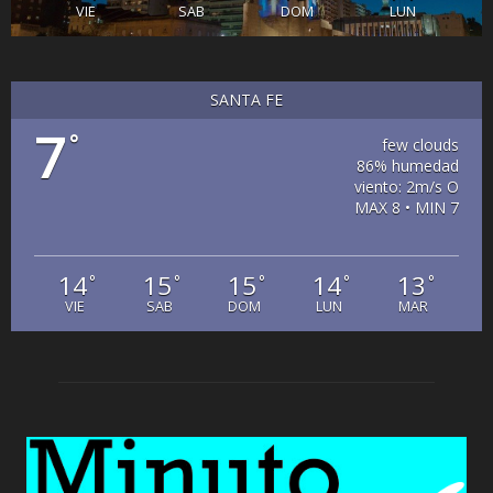
VIE
SAB
DOM
LUN
SANTA FE
7
°
few clouds
86% humedad
viento: 2m/s O
MAX 8 • MIN 7
14
15
15
14
13
°
°
°
°
°
VIE
SAB
DOM
LUN
MAR