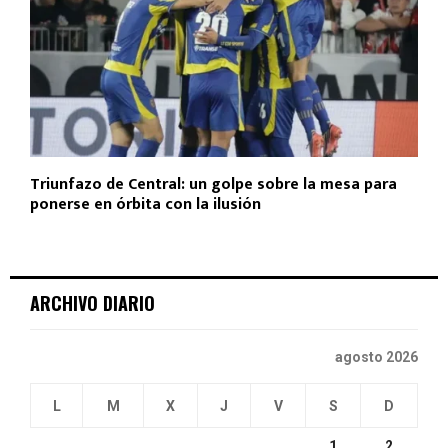
Triunfazo de Central: un golpe sobre la mesa para
ponerse en órbita con la ilusión
ARCHIVO DIARIO
agosto 2026
L
M
X
J
V
S
D
1
2