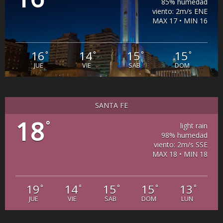
85% humedad
viento: 2m/s ENE
MAX 17 • MIN 16
16
14
15
15
°
°
°
°
JUE
VIE
SAB
DOM
SANTA FE
18
°
light rain
98% humedad
viento: 2m/s SSE
MAX 18 • MIN 18
19
14
15
15
13
°
°
°
°
°
JUE
VIE
SAB
DOM
LUN