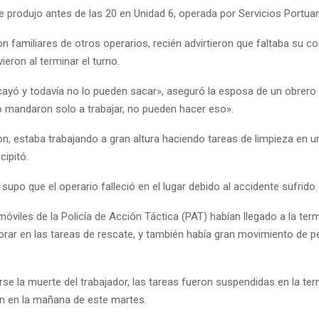
e produjo antes de las 20 en Unidad 6, operada por Servicios Portuar
on familiares de otros operarios, recién advirtieron que faltaba su 
ieron al terminar el turno.
ayó y todavía no lo pueden sacar», aseguró la esposa de un obrero a
o mandaron solo a trabajar, no pueden hacer eso».
n, estaba trabajando a gran altura haciendo tareas de limpieza en u
cipitó.
supo que el operario falleció en el lugar debido al accidente sufrido.
óviles de la Policía de Acción Táctica (PAT) habían llegado a la term
borar en las tareas de rescate, y también había gran movimiento de p
se la muerte del trabajador, las tareas fueron suspendidas en la ter
n en la mañana de este martes.