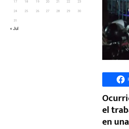
17
18
19
20
21
22
23
24
25
26
27
28
29
30
31
« Jul
Ocurri
el tra
en una