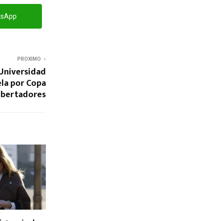
tsApp
PROXIMO
 Universidad
la por Copa
ibertadores