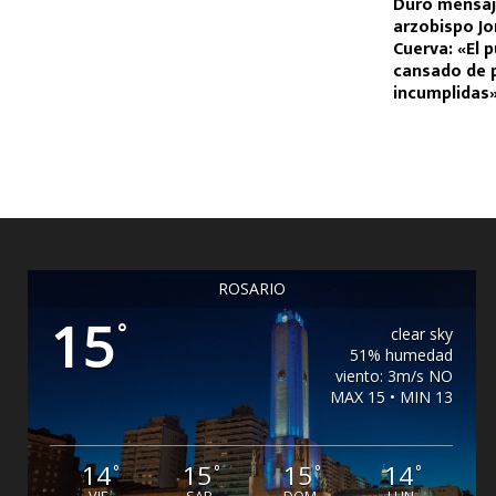
Duro mensaj
arzobispo Jo
Cuerva: «El 
cansado de
incumplidas
ROSARIO
15
°
clear sky
51% humedad
viento: 3m/s NO
MAX 15 • MIN 13
14
15
15
14
°
°
°
°