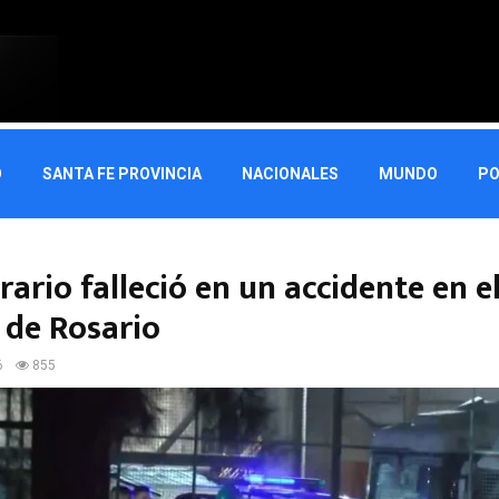
O
SANTA FE PROVINCIA
NACIONALES
MUNDO
PO
ario falleció en un accidente en e
 de Rosario
6
855