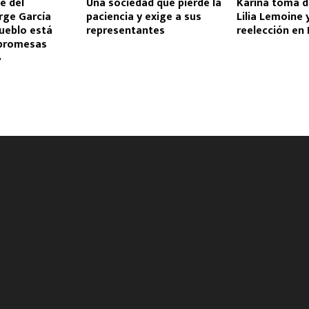
e del
Una sociedad que pierde la
Karina toma d
rge García
paciencia y exige a sus
Lilia Lemoine 
pueblo está
representantes
reelección en
 promesas
»