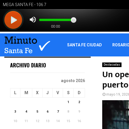
SANTA FE CIUDAD
ROSARI
ARCHIVO DIARIO
Destacadas
Un oper
puerto
agosto 2026
L
M
X
J
V
S
D
mayo 19, 202
1
2
3
4
5
6
7
8
9
10
11
12
13
14
15
16