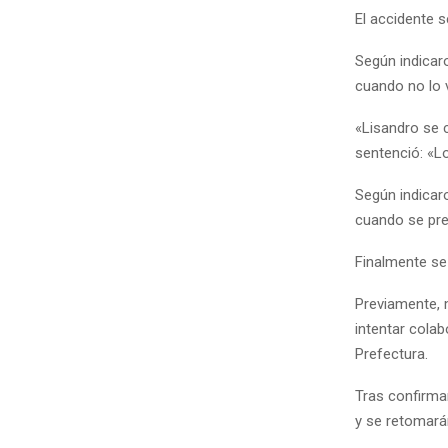
El accidente s
Según indicar
cuando no lo v
«Lisandro se c
sentenció: «L
Según indicaro
cuando se pre
Finalmente se 
Previamente, m
intentar cola
Prefectura.
Tras confirmar
y se retomará