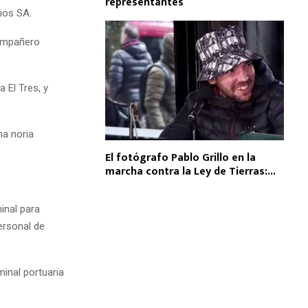
representantes
ios SA.
compañero
 El Tres, y
na noria
El fotógrafo Pablo Grillo en la
marcha contra la Ley de Tierras:...
inal para
ersonal de
minal portuaria