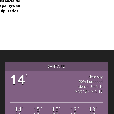
istancia de
y peligra su
 Diputados
SANTA FE
14
°
clear sky
50% humedad
viento: 3m/s N
MAX 15 • MIN 13
14
15
15
13
13
°
°
°
°
°