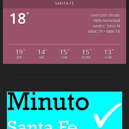
SANTA FE
18
°
overcast clouds
98% humedad
viento: 2m/s N
MAX 19 • MIN 18
19
14
15
15
13
°
°
°
°
°
JUE
VIE
SAB
DOM
LUN