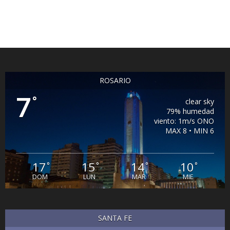
ROSARIO
7
°
clear sky
79% humedad
viento: 1m/s ONO
MAX 8 • MIN 6
17
15
14
10
°
°
°
°
DOM
LUN
MAR
MIE
SANTA FE