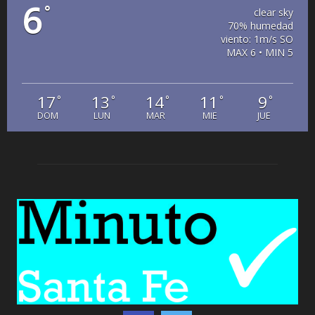
6
°
clear sky
70% humedad
viento: 1m/s SO
MAX 6 • MIN 5
17
13
14
11
9
°
°
°
°
°
DOM
LUN
MAR
MIE
JUE