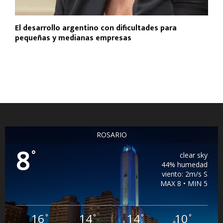
El desarrollo argentino con dificultades para
pequeñas y medianas empresas
ROSARIO
8
°
clear sky
44% humedad
viento: 2m/s S
MAX 8 • MIN 5
16
14
14
10
°
°
°
°