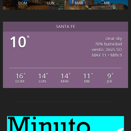
DOM
LUN
MAR
MIE
SANTA FE
10
°
clear sky
76% humedad
viento: 2m/s SO
MAX 11 • MIN 9
16
14
14
11
9
°
°
°
°
°
DOM
LUN
MAR
MIE
JUE