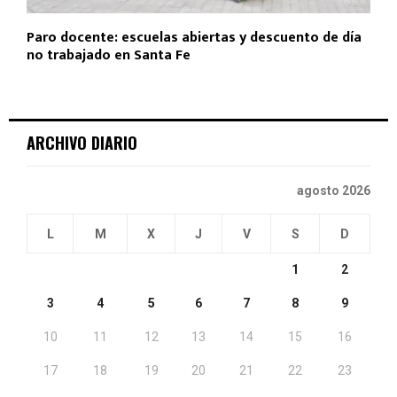
Paro docente: escuelas abiertas y descuento de día
no trabajado en Santa Fe
ARCHIVO DIARIO
agosto 2026
L
M
X
J
V
S
D
1
2
3
4
5
6
7
8
9
10
11
12
13
14
15
16
17
18
19
20
21
22
23