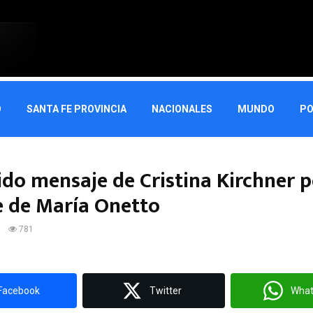
O
SANTA FE PROVINCIA
NACIONALES
MUNDO
PO
ido mensaje de Cristina Kirchner p
 de María Onetto
3
781
Facebook
Twitter
Wha