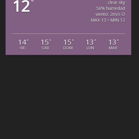
12
°
clear sky
56% humedad
viento: 2m/s O
MAX 13 • MIN 12
14
15
15
13
13
°
°
°
°
°
VIE
SAB
DOM
LUN
MAR