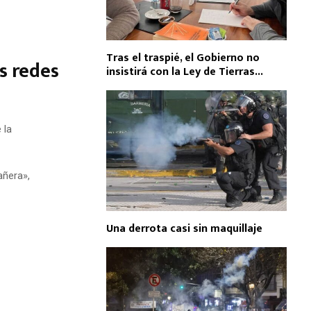
Tras el traspié, el Gobierno no
s redes
insistirá con la Ley de Tierras...
 la
pañera»
,
Una derrota casi sin maquillaje