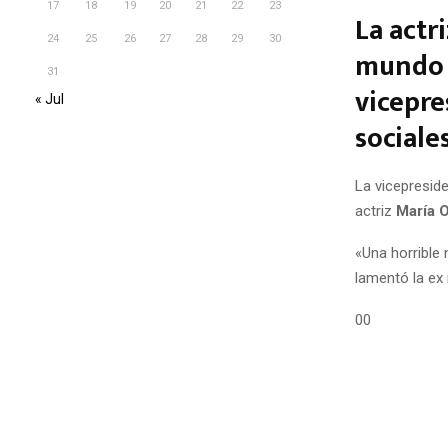
17
18
19
20
21
22
23
La actr
24
25
26
27
28
29
30
mundo d
31
vicepre
« Jul
sociales
La vicepresid
actriz
María 
«Una horrible 
lamentó la ex 
00