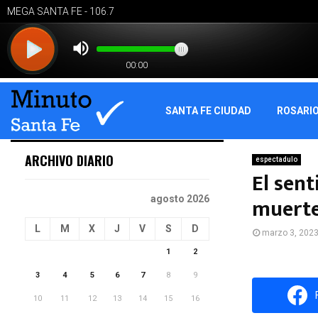
SANTA FE CIUDAD
ROSARI
ARCHIVO DIARIO
espectadulo
El sent
muerte
agosto 2026
L
M
X
J
V
S
D
marzo 3, 202
1
2
3
4
5
6
7
8
9
10
11
12
13
14
15
16