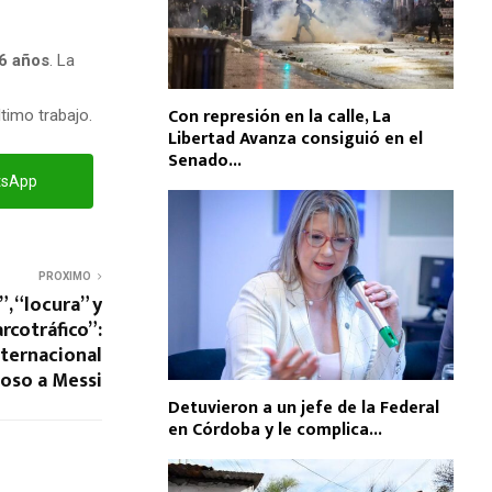
56 años
. La
Con represión en la calle, La
ltimo trabajo.
Libertad Avanza consiguió en el
Senado...
tsApp
PROXIMO
, “locura” y
rcotráfico”:
internacional
ioso a Messi
Detuvieron a un jefe de la Federal
en Córdoba y le complica...