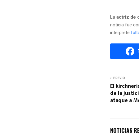
La
actriz de 
noticia fue c
intérprete
fal
PREVIO
El kirchner
de la justic
ataque a M
NOTICIAS R