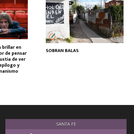
 brillar en
SOBRAN BALAS
lor de pensar
gustia de ver
epílogo y
umanismo
SANTA FE