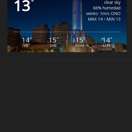
13
°
clear sky
66% humedad
viento: 1m/s ONO
MAX 14 • MIN 13
14
15
15
14
°
°
°
°
VIE
SAB
DOM
LUN