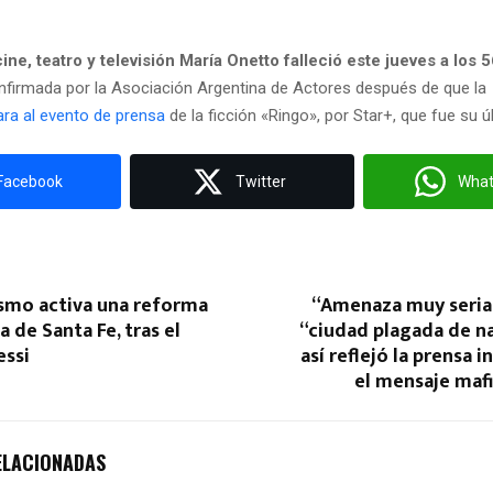
cine, teatro y televisión María Onetto falleció este jueves a los 
onfirmada por la Asociación Argentina de Actores después de que la
tara al evento de prensa
de la ficción «Ringo», por Star+, que fue su ú
Facebook
Twitter
Wha
ismo activa una reforma
“Amenaza muy seria”
ia de Santa Fe, tras el
“ciudad plagada de na
essi
así reflejó la prensa 
el mensaje maf
ELACIONADAS