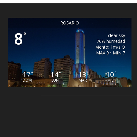
ROSARIO
8
°
clear sky
76% humedad
viento: 1m/s O
MAX 9 • MIN 7
17
14
13
10
°
°
°
°
DOM
LUN
MAR
MIE