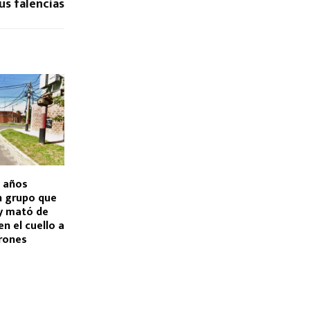
us falencias
6 años
n grupo que
 y mató de
n el cuello a
drones