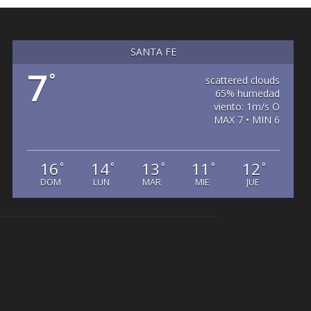
SANTA FE
7
°
scattered clouds
65% humedad
viento: 1m/s O
MAX 7 • MIN 6
16
14
13
11
12
°
°
°
°
°
DOM
LUN
MAR
MIE
JUE