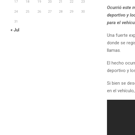
17
18
19
20
21
22
23
Ocurrió este m
24
25
26
27
28
29
30
deportivo y lo
31
para el vehícu
« Jul
Una fuerte ex
donde se regi
llamas.
El hecho ocurr
deportivo y lo
Si bien se de
en el vehículo,