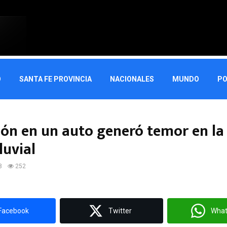
O
SANTA FE PROVINCIA
NACIONALES
MUNDO
PO
ión en un auto generó temor en la
luvial
8
252
Facebook
Twitter
Wha