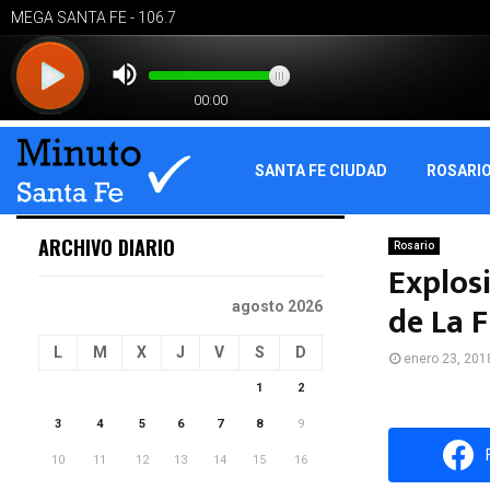
SANTA FE CIUDAD
ROSARI
ARCHIVO DIARIO
Rosario
Explos
de La F
agosto 2026
L
M
X
J
V
S
D
enero 23, 201
1
2
3
4
5
6
7
8
9
10
11
12
13
14
15
16