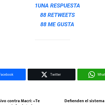
1
UNA RESPUESTA
8
8 RETWEETS
8
8 ME GUSTA
Facebook
Twitter
Wha
sivo contra Macri: «Te
Defienden el sistema