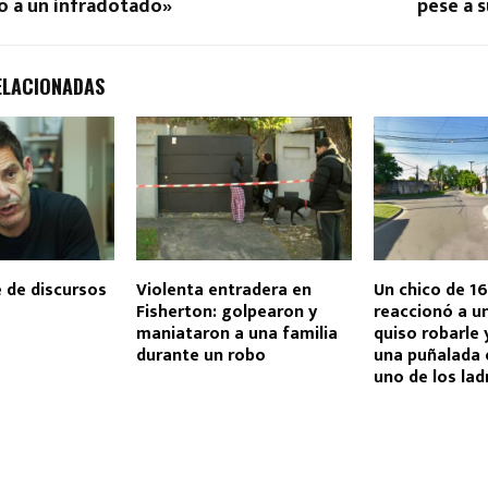
o a un infradotado»
pese a s
ELACIONADAS
e de discursos
Violenta entradera en
Un chico de 1
Fisherton: golpearon y
reaccionó a u
maniataron a una familia
quiso robarle
durante un robo
una puñalada e
uno de los la