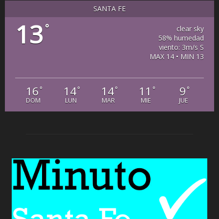
SANTA FE
13
°
clear sky
58% humedad
viento: 3m/s S
MAX 14 • MIN 13
16
14
14
11
9
°
°
°
°
°
DOM
LUN
MAR
MIE
JUE