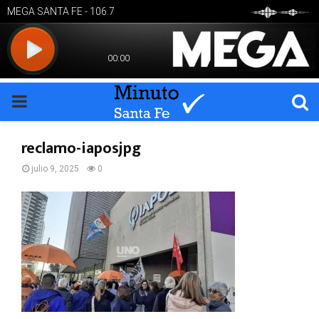
PRIMARY
MENU
reclamo-iaposjpg
julio 9, 2025
0