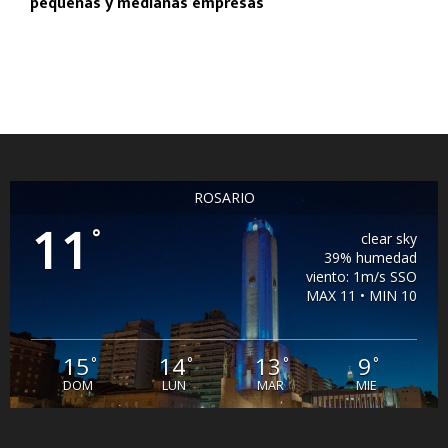
pequeñas y medianas empresas
ROSARIO
11
°
clear sky
39% humedad
viento: 1m/s SSO
MAX 11 • MIN 10
15
14
13
9
°
°
°
°
DOM
LUN
MAR
MIE