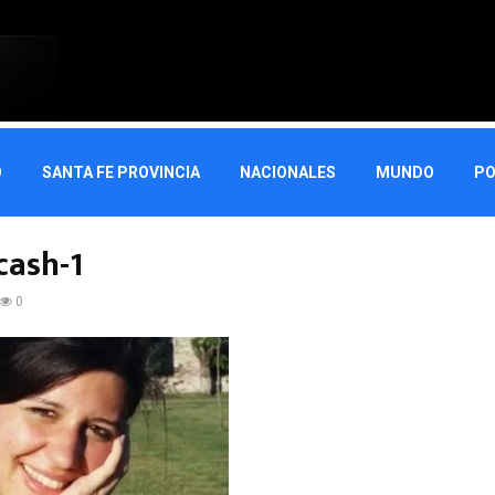
O
SANTA FE PROVINCIA
NACIONALES
MUNDO
PO
cash-1
0