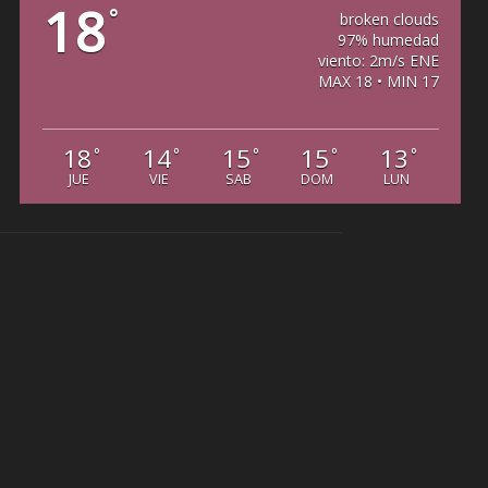
18
°
broken clouds
97% humedad
viento: 2m/s ENE
MAX 18 • MIN 17
18
14
15
15
13
°
°
°
°
°
JUE
VIE
SAB
DOM
LUN