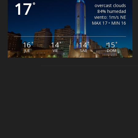
17
°
overcast clouds
84% humedad
viento: 1m/s NE
MAX 17 • MIN 16
16
14
14
15
°
°
°
°
JUE
VIE
SAB
DOM