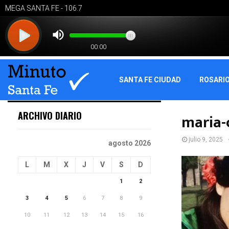
SANTA FE CIUDAD
ROSARI
ARCHIVO DIARIO
maria-
julio 9, 2025
agosto 2026
L
M
X
J
V
S
D
1
2
3
4
5
6
7
8
9
10
11
12
13
14
15
16