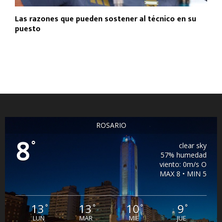
Las razones que pueden sostener al técnico en su
puesto
ROSARIO
8
°
clear sky
57% humedad
viento: 0m/s O
MAX 8 • MIN 5
13
13
10
9
°
°
°
°
LUN
MAR
MIE
JUE