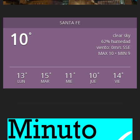
SANTA FE
10
°
clear sky
62% humedad
viento: 0m/s SSE
MAX 10 • MIN 9
13
15
11
10
14
°
°
°
°
°
LUN
MAR
MIE
JUE
VIE