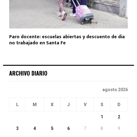
Paro docente: escuelas abiertas y descuento de día
no trabajado en Santa Fe
ARCHIVO DIARIO
agosto 2026
L
M
X
J
V
S
D
1
2
3
4
5
6
7
8
9