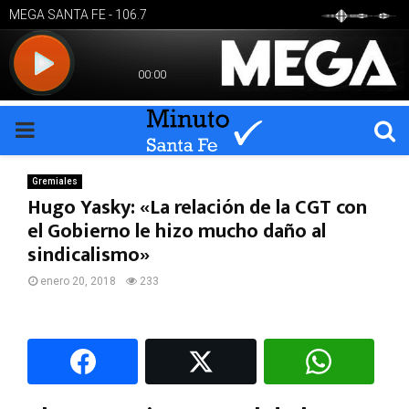
PRIMARY
MENU
Gremiales
Hugo Yasky: «La relación de la CGT con
el Gobierno le hizo mucho daño al
sindicalismo»
enero 20, 2018
233