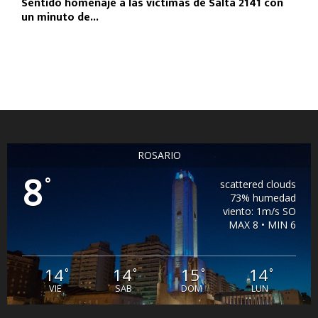
Sentido homenaje a las víctimas de Salta 2141 con
un minuto de...
ROSARIO
8
°
scattered clouds
73% humedad
viento: 1m/s SO
MAX 8 • MIN 6
14
14
15
14
°
°
°
°
VIE
SAB
DOM
LUN