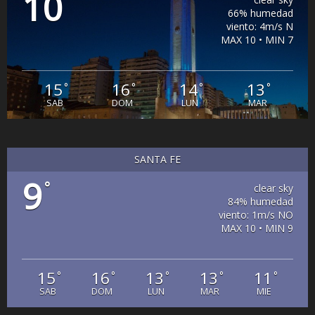
10
66% humedad
viento: 4m/s N
MAX 10 • MIN 7
15
16
14
13
°
°
°
°
SAB
DOM
LUN
MAR
SANTA FE
9
°
clear sky
84% humedad
viento: 1m/s NO
MAX 10 • MIN 9
15
16
13
13
11
°
°
°
°
°
SAB
DOM
LUN
MAR
MIE