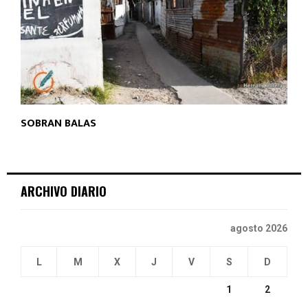
SOBRAN BALAS
ARCHIVO DIARIO
agosto 2026
L
M
X
J
V
S
D
1
2