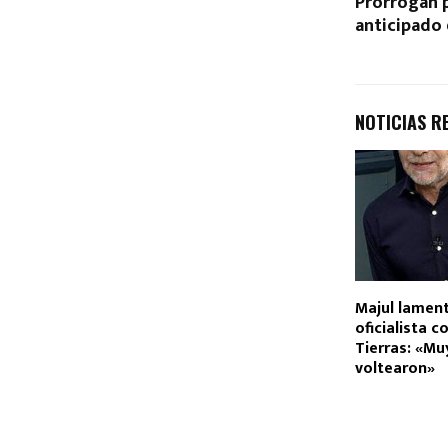
Prorrogan 
anticipado
NOTICIAS R
Majul lament
oficialista c
Tierras: «Mu
voltearon»