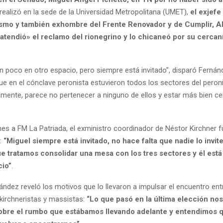
realizó en la sede de la Universidad Metropolitana (UMET),
el exjefe
ismo y también exhombre del Frente Renovador y de Cumplir, A
atendió» el reclamo del rionegrino y lo chicaneó por su cercan
un poco en otro espacio, pero siempre está invitado”
, disparó Fernán
que en el cónclave peronista estuvieron todos los sectores del peron
amente, parece no pertenecer a ninguno de ellos y estar más bien ce
es a FM La Patriada, el exministro coordinador de Néstor Kirchner f
n:
“Miguel siempre está invitado, no hace falta que nadie lo invit
ue tratamos consolidar una mesa con los tres sectores y él est
cio”
.
ndez reveló los motivos que lo llevaron a impulsar el encuentro ent
 kirchneristas y massistas:
“Lo que pasó en la última elección nos
sobre el rumbo que estábamos llevando adelante y entendimos 