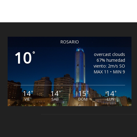
ROSARIO
10
°
overcast clouds
67% humedad
viento: 2m/s SO
MAX 11 • MIN 9
14
14
15
14
°
°
°
°
VIE
SAB
DOM
LUN