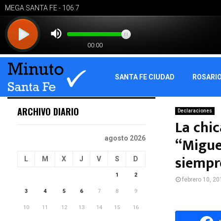
SANTA FE CIUDAD
ROSARI
ARCHIVO DIARIO
Declaraciones
La chi
“Migue
agosto 2026
siempr
L
M
X
J
V
S
D
1
2
febrero 10, 20
3
4
5
6
7
8
9
10
11
12
13
14
15
16