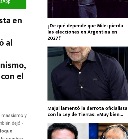
tsApp
ista en
¿De qué depende que Milei pierda
las elecciones en Argentina en
2027?
ó al
onismo,
 con el
Majul lamentó la derrota oficialista
con la Ley de Tierras: «Muy bien...
o, massismo y
mbién dejó -
Bloque
a la cumbre