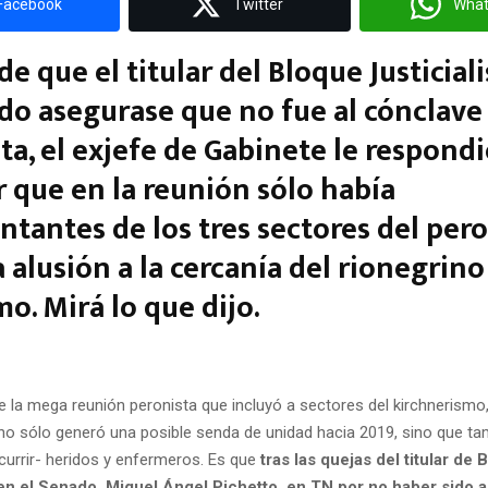
Facebook
Twitter
Wha
de que el titular del Bloque Justicial
do asegurase que no fue al cónclave
ta, el exjefe de Gabinete le respondi
r que en la reunión sólo había
ntantes de los tres sectores del per
a alusión a la cercanía del rionegrino
o. Mirá lo que dijo.
e la mega reunión peronista que incluyó a sectores del kirchnerism
o sólo generó una posible senda de unidad hacia 2019, sino que ta
urrir- heridos y enfermeros. Es que
tras las quejas del titular de 
 en el Senado, Miguel Ángel Pichetto, en TN por no haber sido 