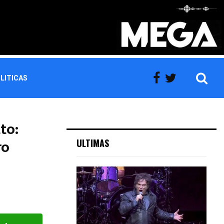
LITICAS
to:
ro
ULTIMAS