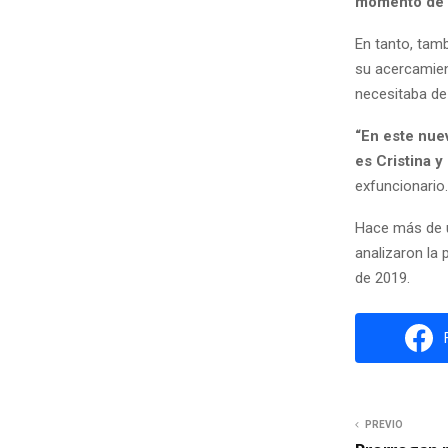
momento de v
En tanto, tamb
su acercamien
necesitaba de
“En este nue
es Cristina y
exfuncionario.
Hace más de u
analizaron la
de 2019.
PREVIO