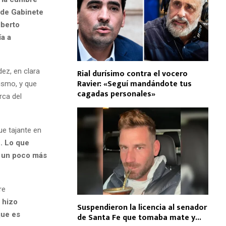
 de Gabinete
lberto
ía a
dez, en clara
Rial durísimo contra el vocero
Ravier: «Seguí mandándote tus
ismo, y que
cagadas personales»
rca del
ue tajante en
e. Lo que
á un poco más
re
 hizo
Suspendieron la licencia al senador
que es
de Santa Fe que tomaba mate y...