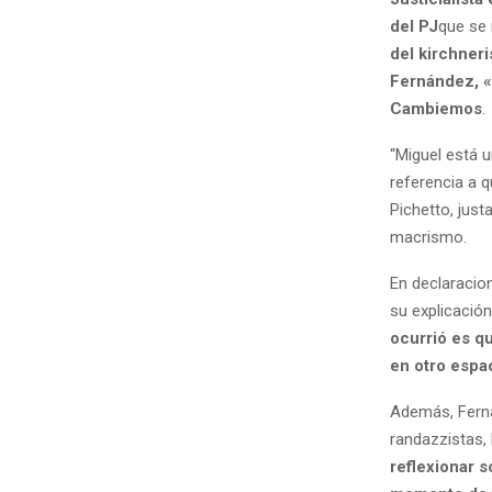
del PJ
que se 
del kirchner
Fernández, «
Cambiemos
.
“Miguel está 
referencia a 
Pichetto, just
macrismo.
En declaracion
su explicació
ocurrió es q
en otro espa
Además, Ferná
randazzistas,
reflexionar 