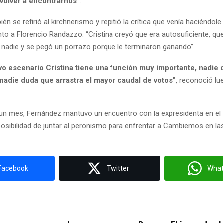
olver a encontrarnos”
.
ién se refirió al kirchnerismo y repitió la crítica que venía haciéndol
to a Florencio Randazzo: “Cristina creyó que era autosuficiente, qu
 nadie y se pegó un porrazo porque le terminaron ganando”.
vo escenario Cristina tiene una función muy importante, nadie 
 nadie duda que arrastra el mayor caudal de votos”
, reconoció lu
n mes, Fernández mantuvo un encuentro con la expresidenta en el
 posibilidad de juntar al peronismo para enfrentar a Cambiemos en la
Facebook
Twitter
Wha