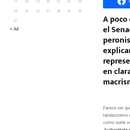
17
18
19
20
21
22
23
24
25
26
27
28
29
30
A poco 
31
el Sena
« Jul
peronis
explica
represe
en clar
macrism
Parece ser qu
randazzismo n
como suele oc
Justicialista