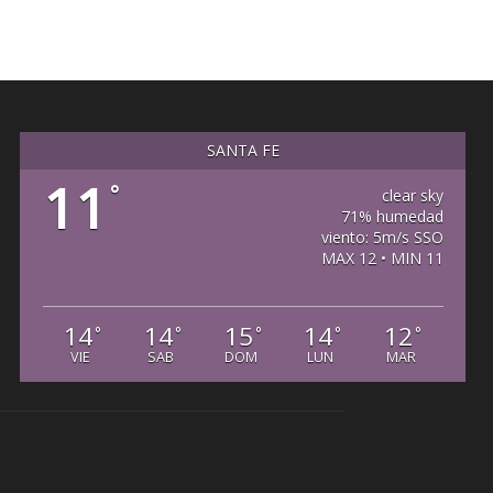
SANTA FE
11
°
clear sky
71% humedad
viento: 5m/s SSO
MAX 12 • MIN 11
14
14
15
14
12
°
°
°
°
°
VIE
SAB
DOM
LUN
MAR