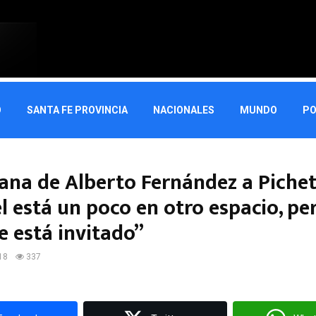
O
SANTA FE PROVINCIA
NACIONALES
MUNDO
PO
cana de Alberto Fernández a Pichet
l está un poco en otro espacio, pe
e está invitado”
18
337