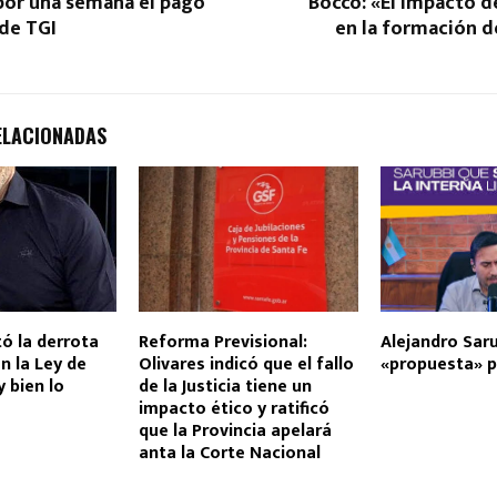
por una semana el pago
Bocco: «El impacto d
 de TGI
en la formación d
ELACIONADAS
ó la derrota
Reforma Previsional:
Alejandro Saru
on la Ley de
Olivares indicó que el fallo
«propuesta» p
y bien lo
de la Justicia tiene un
impacto ético y ratificó
que la Provincia apelará
anta la Corte Nacional