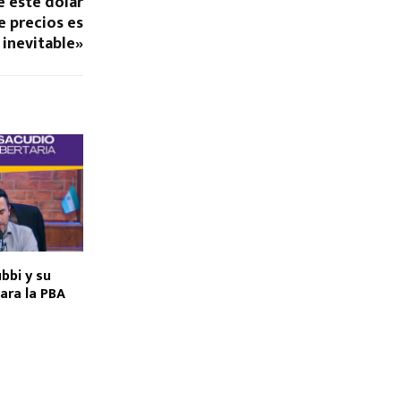
e este dólar
e precios es
inevitable»
bbi y su
ara la PBA