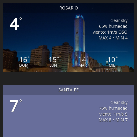
ROSARIO
4
°
clear sky
65% humedad
viento: 1m/s OSO
MAX 4 • MIN 4
16
15
14
10
°
°
°
°
DOM
LUN
MAR
MIE
SANTA FE
7
°
clear sky
76% humedad
viento: 1m/s S
MAX 8 • MIN 7