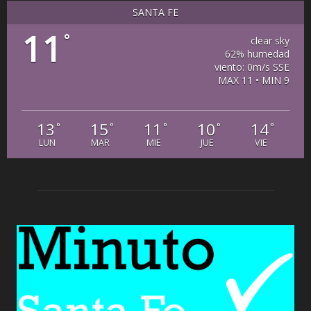
SANTA FE
11
°
clear sky
62% humedad
viento: 0m/s SSE
MAX 11 • MIN 9
13
15
11
10
14
°
°
°
°
°
LUN
MAR
MIE
JUE
VIE