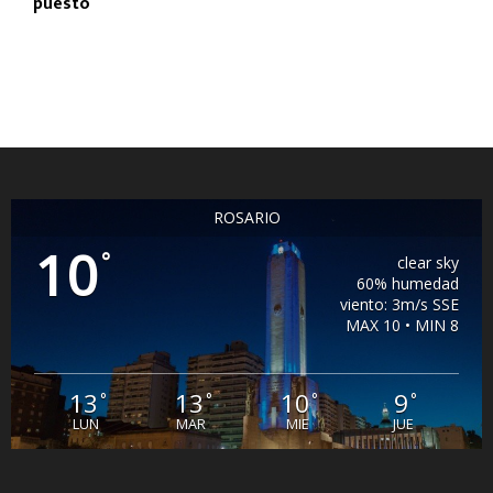
puesto
ROSARIO
10
°
clear sky
60% humedad
viento: 3m/s SSE
MAX 10 • MIN 8
13
13
10
9
°
°
°
°
LUN
MAR
MIE
JUE