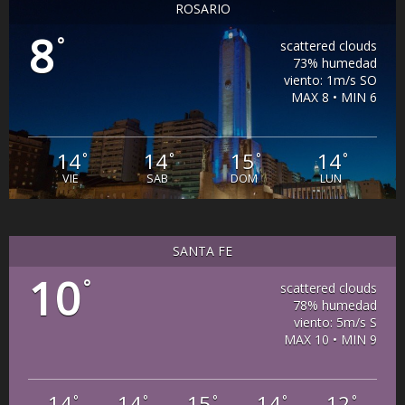
ROSARIO
8
°
scattered clouds
73% humedad
viento: 1m/s SO
MAX 8 • MIN 6
14
14
15
14
°
°
°
°
VIE
SAB
DOM
LUN
SANTA FE
10
°
scattered clouds
78% humedad
viento: 5m/s S
MAX 10 • MIN 9
14
14
15
14
12
°
°
°
°
°