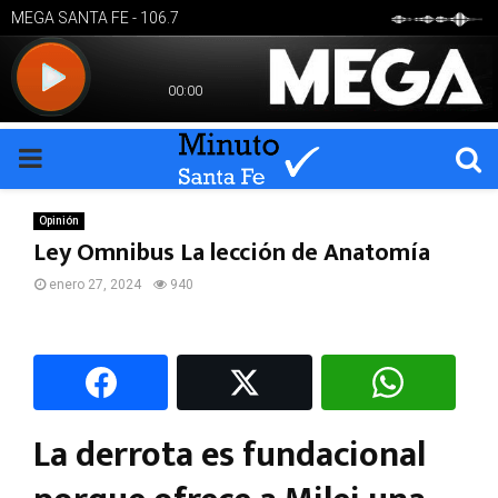
PRIMARY
MENU
Opinión
Ley Omnibus La lección de Anatomía
enero 27, 2024
940
La derrota es fundacional