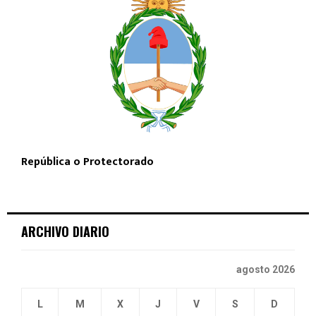
República o Protectorado
ARCHIVO DIARIO
agosto 2026
L
M
X
J
V
S
D