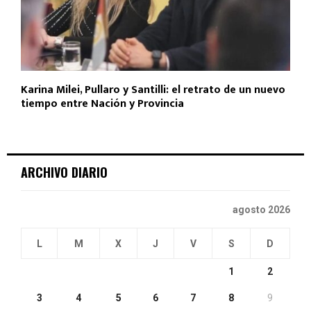
Karina Milei, Pullaro y Santilli: el retrato de un nuevo
tiempo entre Nación y Provincia
ARCHIVO DIARIO
agosto 2026
L
M
X
J
V
S
D
1
2
3
4
5
6
7
8
9