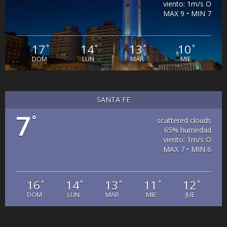
viento: 1m/s O
MAX 9 • MIN 7
17
14
13
10
°
°
°
°
DOM
LUN
MAR
MIE
SANTA FE
7
°
scattered clouds
65% humedad
viento: 1m/s O
MAX 7 • MIN 6
16
14
13
11
12
°
°
°
°
°
DOM
LUN
MAR
MIE
JUE