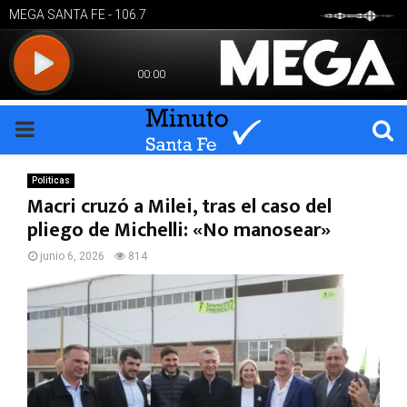
PRIMARY
MENU
Politicas
Macri cruzó a Milei, tras el caso del
pliego de Michelli: «No manosear»
junio 6, 2026
814