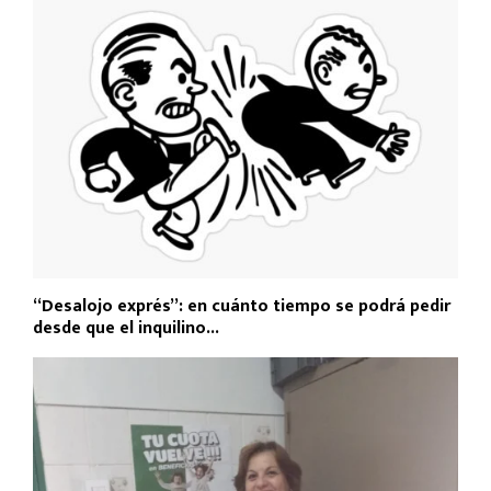
“Desalojo exprés”: en cuánto tiempo se podrá pedir
desde que el inquilino...