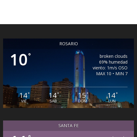
ROSARIO
10
°
broken clouds
69% humedad
viento: 1m/s OSO
MAX 10 • MIN 7
14
14
15
14
°
°
°
°
VIE
SAB
DOM
LUN
SANTA FE