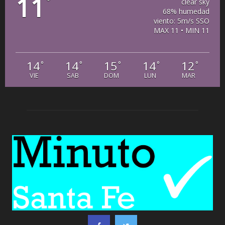
11
°
clear sky
68% humedad
viento: 5m/s SSO
MAX 11 • MIN 11
14
14
15
14
12
°
°
°
°
°
VIE
SAB
DOM
LUN
MAR