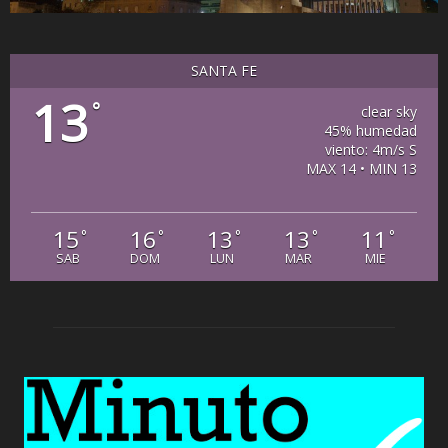
SANTA FE
13
°
clear sky
45% humedad
viento: 4m/s S
MAX 14 • MIN 13
15
16
13
13
11
°
°
°
°
°
SAB
DOM
LUN
MAR
MIE