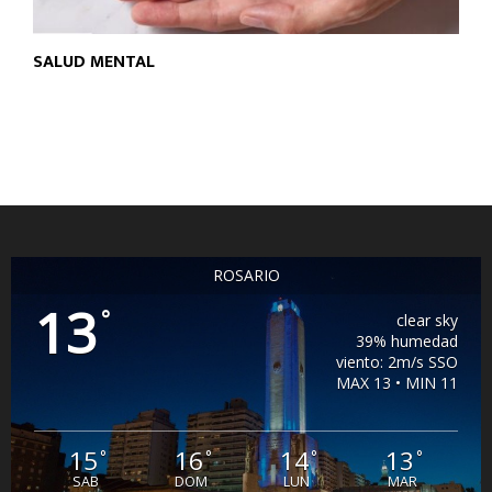
SALUD MENTAL
ROSARIO
13
°
clear sky
39% humedad
viento: 2m/s SSO
MAX 13 • MIN 11
15
16
14
13
°
°
°
°
SAB
DOM
LUN
MAR