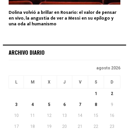
Dolina volvió a brillar en Rosario: el valor de pensar
en vivo, la angustia de ver a Messi en su epílogo y
una oda al humanismo
ARCHIVO DIARIO
agosto 2026
L
M
X
J
V
S
D
1
2
3
4
5
6
7
8
9
10
11
12
13
14
15
16
17
18
19
20
21
22
23