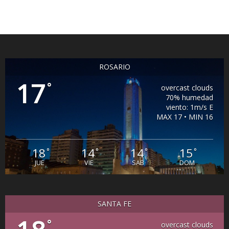
ROSARIO
17
°
overcast clouds
70% humedad
viento: 1m/s E
MAX 17 • MIN 16
18
14
14
15
°
°
°
°
JUE
VIE
SAB
DOM
SANTA FE
°
overcast clouds