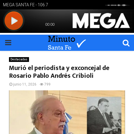
PRIMARY
MENU
Destacadas
Murió el periodista y exconcejal de
Rosario Pablo Andrés Cribioli
junio 11, 2026
799