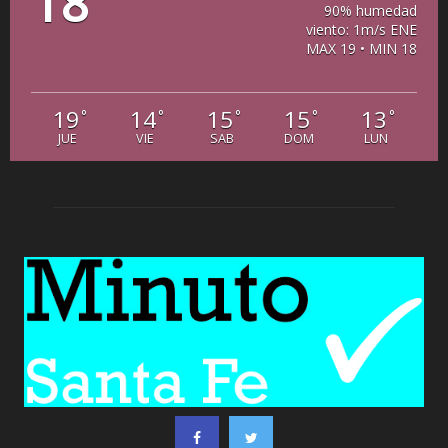
18
90% humedad
viento: 1m/s ENE
MAX 19 • MIN 18
19
14
15
15
13
°
°
°
°
°
JUE
VIE
SAB
DOM
LUN