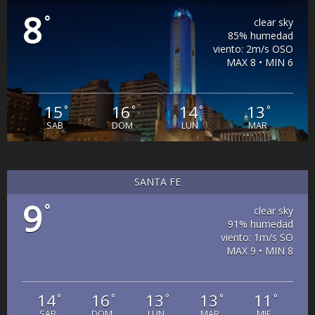
8
°
clear sky
85% humedad
viento: 2m/s OSO
MAX 8 • MIN 6
15
16
14
13
°
°
°
°
SAB
DOM
LUN
MAR
SANTA FE
9
°
clear sky
91% humedad
viento: 1m/s SO
MAX 9 • MIN 8
14
16
13
13
11
°
°
°
°
°
SAB
DOM
LUN
MAR
MIE