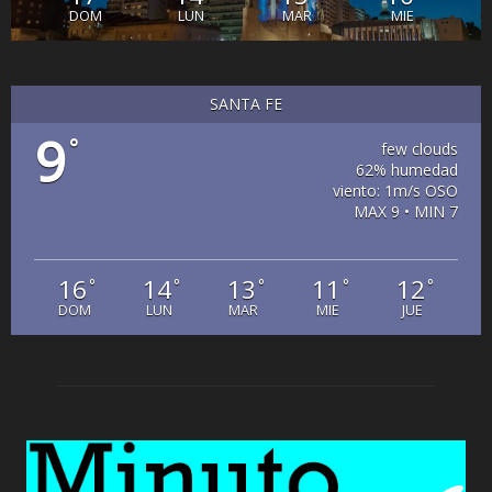
DOM
LUN
MAR
MIE
SANTA FE
9
°
few clouds
62% humedad
viento: 1m/s OSO
MAX 9 • MIN 7
16
14
13
11
12
°
°
°
°
°
DOM
LUN
MAR
MIE
JUE