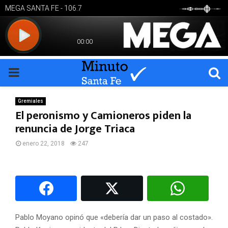
PRIMARY
MENU
Gremiales
El peronismo y Camioneros piden la
renuncia de Jorge Triaca
enero 22, 2018
247
Pablo Moyano opinó que «debería dar un paso al costado».