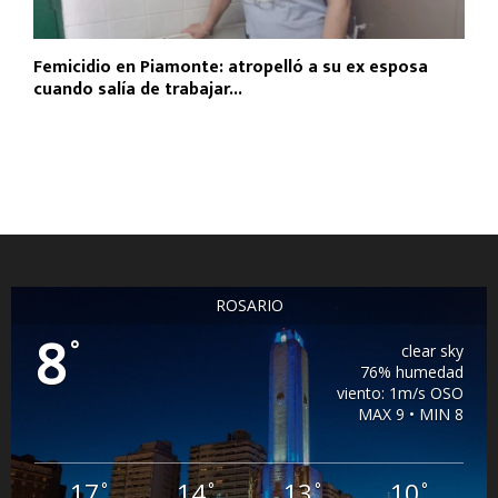
Femicidio en Piamonte: atropelló a su ex esposa
cuando salía de trabajar...
ROSARIO
8
°
clear sky
76% humedad
viento: 1m/s OSO
MAX 9 • MIN 8
17
14
13
10
°
°
°
°