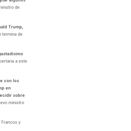
inistro de
nald Trump,
i termina de
gastadísimo
bertaria a este
e con los
mp en
ecidir sobre
uevo ministro
í Francos y