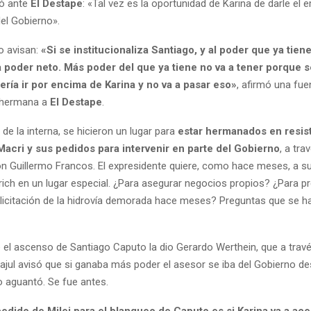
ió ante
El Destape
: «Tal vez es la oportunidad de Karina de darle el 
el Gobierno».
o avisan:
«Si se institucionaliza Santiago, y al poder que ya tiene
a poder neto. Más poder del que ya tiene no va a tener porque
ería ir por encima de Karina y no va a pasar eso»
, afirmó una fue
a hermana a
El Destape
.
de la interna, se hicieron un lugar para
estar hermanados en resist
Macri y sus pedidos para intervenir en parte del Gobierno
, a tra
n Guillermo Francos. El expresidente quiere, como hace meses, a su
rich en un lugar especial. ¿Para asegurar negocios propios? ¿Para p
 licitación de la hidrovía demorada hace meses? Preguntas que se 
e el ascenso de Santiago Caputo la dio Gerardo Werthein, que a trav
ajul avisó que si ganaba más poder el asesor se iba del Gobierno de
o aguantó. Se fue antes.
edido de Milei para el blanqueo de Caputo es si Karina va a ac