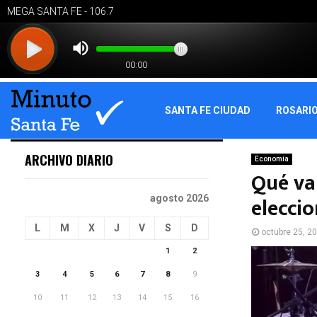
SANTA FE CIUDAD
ROSARI
ARCHIVO DIARIO
Economía
Qué va 
eleccio
agosto 2026
L
M
X
J
V
S
D
octubre 25, 2
1
2
3
4
5
6
7
8
9
10
11
12
13
14
15
16