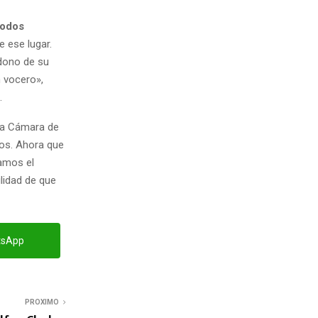
todos
 ese lugar.
ndono de su
 vocero»,
.
la Cámara de
dos. Ahora que
pamos el
lidad de que
tsApp
PROXIMO