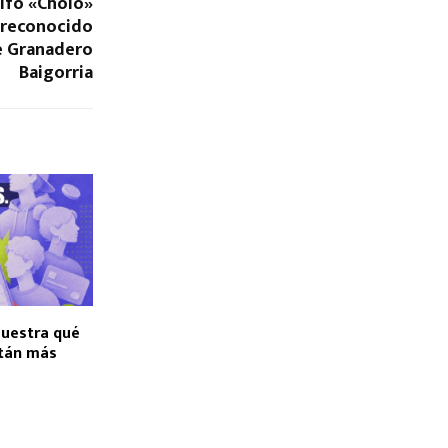
olfo «Cholo»
 reconocido
e Granadero
Baigorria
uestra qué
stán más