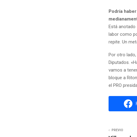
Podría haber
medianament
Está anotado e
labor como po
repite. Un met
Por otro lado
Diputados. «H
vamos a tener
bloque a Riton
el PRO presida
PREVIO