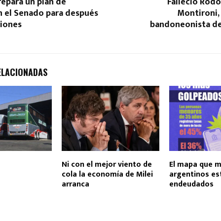
prepara un plan de
Falleció Rod
n el Senado para después
Montironi,
ciones
bandoneonista d
ELACIONADAS
Ni con el mejor viento de
El mapa que m
cola la economía de Milei
argentinos e
arranca
endeudados