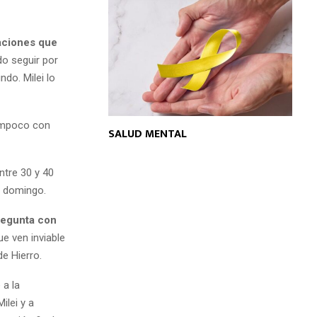
aciones que
do seguir por
do. Milei lo
tampoco con
SALUD MENTAL
ntre 30 y 40
e domingo.
regunta con
e ven inviable
de Hierro.
 a la
ilei y a