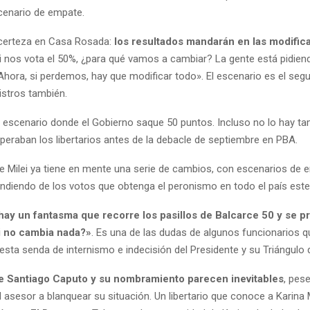
cenario de empate.
certeza en Casa Rosada:
los resultados mandarán en las modific
Si nos vota el 50%, ¿para qué vamos a cambiar? La gente está pidien
hora, si perdemos, hay que modificar todo». El escenario es el segun
istros también.
 escenario donde el Gobierno saque 50 puntos. Incluso no lo hay 
eraban los libertarios antes de la debacle de septiembre en PBA.
e Milei ya tiene en mente una serie de cambios, con escenarios de e
ndiendo de los votos que obtenga el peronismo en todo el país est
hay un fantasma que recorre los pasillos de Balcarce 50 y se p
i no cambia nada?»
. Es una de las dudas de algunos funcionarios qu
esta senda de internismo e indecisión del Presidente y su Triángulo 
e Santiago Caputo y su nombramiento parecen inevitables
, pese
l asesor a blanquear su situación. Un libertario que conoce a Karina M