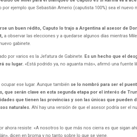
o por ejemplo que Sebastián Amerio (caputista 100%) sea el nuevo m
rse un buen rédito, Caputo lo trajo a Argentina al asesor de Do
t,
a observar las elecciones y a quedarse algunos días mientras Mile
 nuevo gabinete.
iado por varios es la Jefatura de Gabinete.
Es un hecho que el des
á su lugar.
«Está podrido ya, no aguanta más», afirmó una fuente li
 ocupar ese lugar. Aunque también
se lo nombró para ser el puent
, que serán clave en esta segunda etapa por el interés de Tru
lidades que tienen las provincias y son las únicas que pueden d
sos naturales.
Ahí hay una versión de que el asesor podría ser el n
or ahora resiste: «A nosotros lo que más nos cierra es que sigan ah
án», dicen en broma y no tanto sobre lo que se viene.