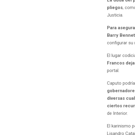
pliegos
, com
Justicia.
Para asegura
Barry Bennet
configurar su
El lugar codic
Francos dejar
portal.
Caputo podría
gobernadores
diversas cua
ciertos recur
de Interior.
El karinismo p
Lisandro Catal