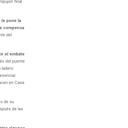
empujón final
 le pone la
 se compensa
nte del
ir el embate
vés del puente
 ladero
resenciar
hacen en Casa
és de su
spués de las
eptar algunos