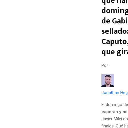
que har
domingo
de Gabi
sellado
Caputo,
que gir
Por
Jonathan Heg
El domingo dej
esperan y mi
Javier Milei c
finales. Qué 