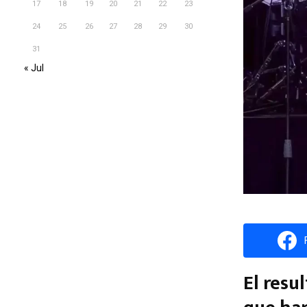
17
18
19
20
21
22
23
24
25
26
27
28
29
30
31
« Jul
El resu