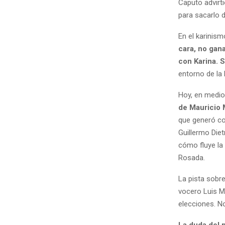
Caputo advirt
para sacarlo d
En el karinism
cara, no gan
con Karina. S
entorno de l
Hoy, en medio 
de Mauricio 
que generó co
Guillermo Diet
cómo fluye la
Rosada.
La pista sobr
vocero Luis M
elecciones. N
La duda del p