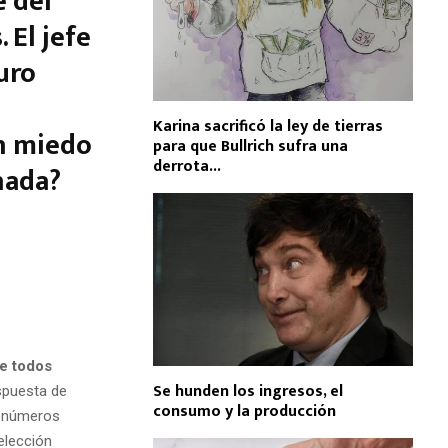
e del
 El jefe
uro
Karina sacrificó la ley de tierras
un miedo
para que Bullrich sufra una
derrota...
nada?
e todos
Se hunden los ingresos, el
spuesta de
consumo y la producción
os números
elección