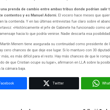
 una prenda de cambio entre ambas tribus donde podrían salir 
e contentos y es Manuel Adorni.
El vocero hace meses que quiere
n la contienda. Y en las últimas entrevistas fue claro sobre el aba
rtavoz: «Históricamente el jefe de Gabinete ha funcionado como un
amensaje hacia lo que podría venirse. Nadie descarta esa posibilidad
, Martín Menem tiene asegurada su continuidad como presidente de 
ay cero chances de que deje ese lugar. Si lo mantuvo con 30 diputa
 más, es más difícil para el resto. Hay más chances de que le rom
do de que Cristian ocupe su lugar», afirmaron en LLA sobre la posibi
 la cámara baja.
Facebook
Twitter
Wha