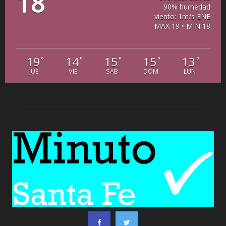
18
90% humedad
viento: 1m/s ENE
MAX 19 • MIN 18
19
14
15
15
13
°
°
°
°
°
JUE
VIE
SAB
DOM
LUN