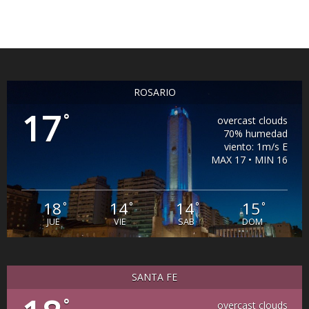
ROSARIO
17
°
overcast clouds
70% humedad
viento: 1m/s E
MAX 17 • MIN 16
18
14
14
15
°
°
°
°
JUE
VIE
SAB
DOM
SANTA FE
°
overcast clouds