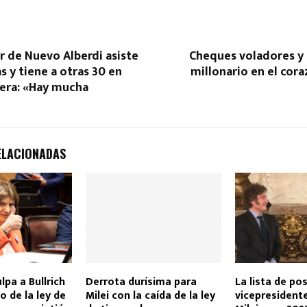
 de Nuevo Alberdi asiste
Cheques voladores y 
s y tiene a otras 30 en
millonario en el cora
pera: «Hay mucha
ELACIONADAS
lpa a Bullrich
Derrota durísima para
La lista de pos
o de la ley de
Milei con la caída de la ley
vicepresidente