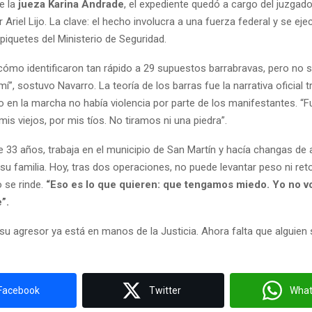
e la
jueza Karina Andrade
, el expediente quedó a cargo del juzgado
Ariel Lijo. La clave: el hecho involucra a una fuerza federal y se eje
piquetes del Ministerio de Seguridad.
cómo identificaron tan rápido a 29 supuestos barrabravas, pero no 
í”, sostuvo Navarro. La teoría de los barras fue la narrativa oficial t
o en la marcha no había violencia por parte de los manifestantes. “Fu
 mis viejos, por mis tíos. No tiramos ni una piedra”.
 33 años, trabaja en el municipio de San Martín y hacía changas de a
 su familia. Hoy, tras dos operaciones, no puede levantar peso ni re
o se rinde.
“Eso es lo que quieren: que tengamos miedo. Yo no vo
e”.
su agresor ya está en manos de la Justicia. Ahora falta que alguien
Facebook
Twitter
Wha