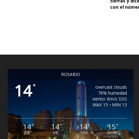
tierras y di
con el núme
ROSARIO
14
°
overcast clouds
76% humedad
viento: 6m/s SSO
MAX 15 • MIN 13
14
14
14
15
°
°
°
°
JUE
VIE
SAB
DOM