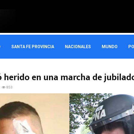
O
SANTA FE PROVINCIA
NACIONALES
MUNDO
PO
ó herido en una marcha de jubilad
853