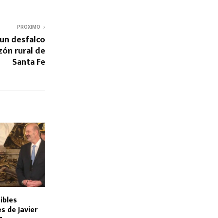
PROXIMO
un desfalco
zón rural de
Santa Fe
ibles
s de Javier