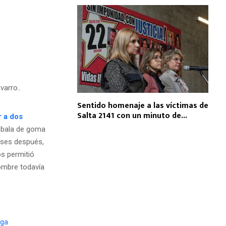
varro..
Sentido homenaje a las víctimas de
Salta 2141 con un minuto de...
r a dos
e bala de goma
eses después,
s permitió
ombre todavía
iga