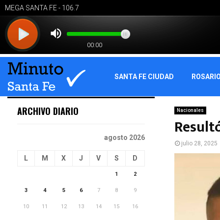
SANTA FE CIUDAD
ROSARI
ARCHIVO DIARIO
Nacionales
Result
agosto 2026
julio 28, 2025
L
M
X
J
V
S
D
1
2
3
4
5
6
7
8
9
10
11
12
13
14
15
16