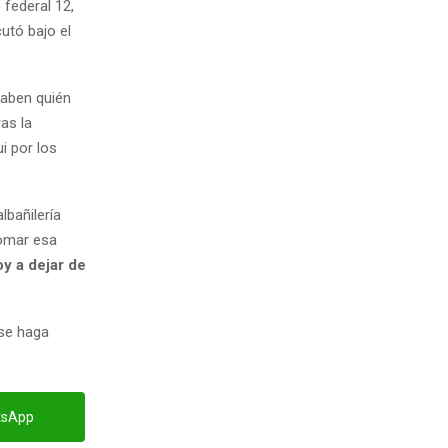
 federal 12,
cutó bajo el
saben quién
ras la
i por los
lbañilería
tomar esa
y a dejar de
 se haga
tsApp