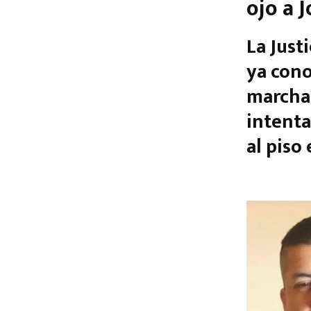
ojo a 
La Just
ya cono
marcha 
intenta
al piso 