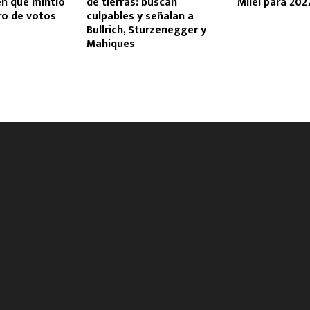
cen que mintió
de tierras: buscan
Milei para 202
ro de votos
culpables y señalan a
Bullrich, Sturzenegger y
Mahiques