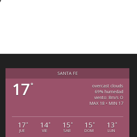
7
SANTA FE
17
°
overcast clouds
69% humedad
viento: 8m/s O
MAX 18 • MIN 17
17
14
15
15
13
°
°
°
°
°
JUE
VIE
SAB
DOM
LUN