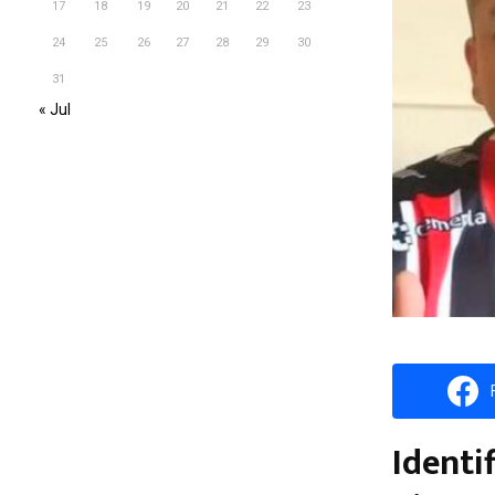
17
18
19
20
21
22
23
24
25
26
27
28
29
30
31
« Jul
Identi