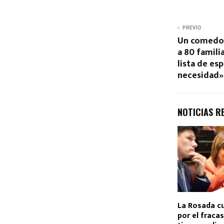
PREVIO
Un comedor
a 80 familia
lista de es
necesidad»
NOTICIAS R
La Rosada cu
por el fracas