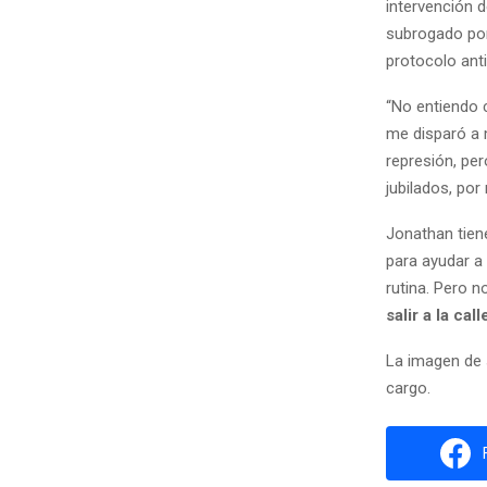
intervención d
subrogado por 
protocolo anti
“No entiendo 
me disparó a m
represión, per
jubilados, por
Jonathan tiene
para ayudar a
rutina. Pero n
salir a la call
La imagen de 
cargo.