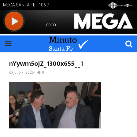
PRIMARY
MENU
nYywm5ojZ_1300x655__1
julio 7, 2025
0