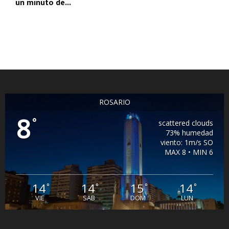
un minuto de...
ROSARIO
8
°
scattered clouds
73% humedad
viento: 1m/s SO
MAX 8 • MIN 6
14
14
15
14
°
°
°
°
VIE
SAB
DOM
LUN