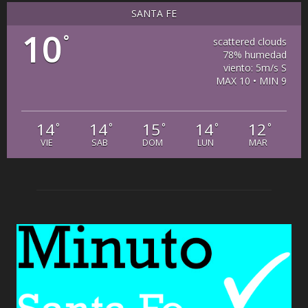
SANTA FE
10
°
scattered clouds
78% humedad
viento: 5m/s S
MAX 10 • MIN 9
14
14
15
14
12
°
°
°
°
°
VIE
SAB
DOM
LUN
MAR