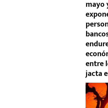
mayo y
expone
persona
bancos
endure
económ
entre 
jacta 