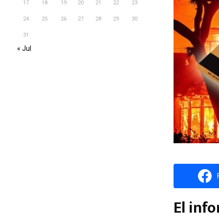
17
18
19
20
21
22
23
24
25
26
27
28
29
30
31
« Jul
El inf