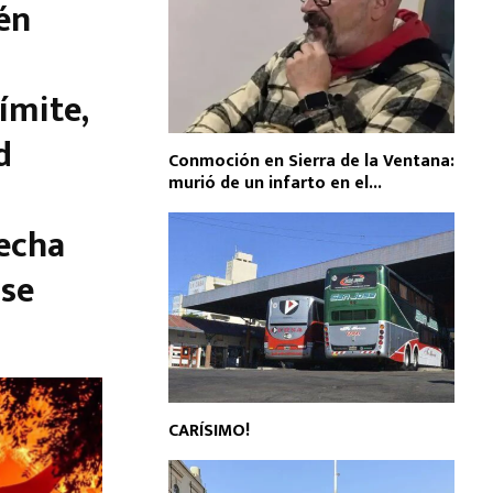
én
ímite,
d
Conmoción en Sierra de la Ventana:
murió de un infarto en el...
echa
 se
CARÍSIMO!