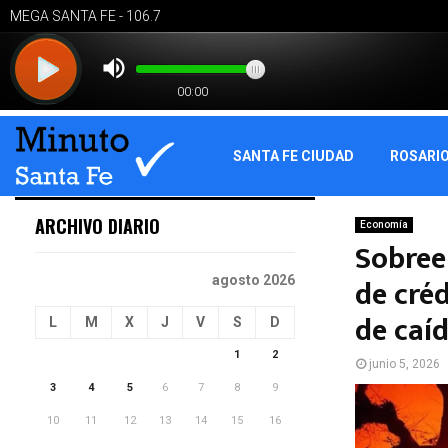
SANTA FE CIUDAD
ROSARI
ARCHIVO DIARIO
Economía
Sobree
de cré
agosto 2026
de caí
L
M
X
J
V
S
D
1
2
junio 5, 2026
3
4
5
6
7
8
9
10
11
12
13
14
15
16