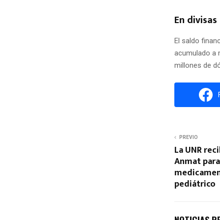
En divisas
El saldo finan
acumulado a ma
millones de d
PREVIO
La UNR reci
Anmat para
medicament
pediátrico