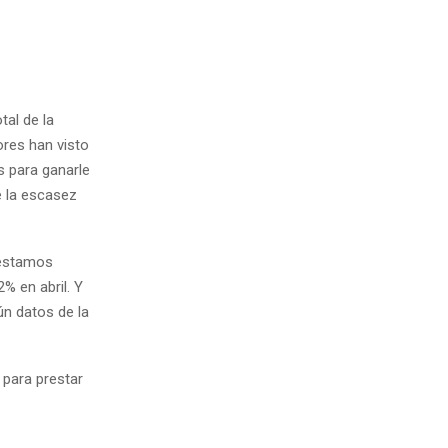
tal de la
ores han visto
as para ganarle
e la escasez
réstamos
% en abril. Y
ún datos de la
 para prestar