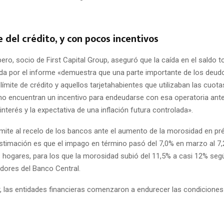
te del crédito, y con pocos incentivos
ero, socio de First Capital Group, aseguró que la caída en el saldo to
jada por el informe «demuestra que una parte importante de los deud
 límite de crédito y aquellos tarjetahabientes que utilizaban las cuot
n, no encuentran un incentivo para endeudarse con esa operatoria ant
interés y la expectativa de una inflación futura controlada».
emite al recelo de los bancos ante el aumento de la morosidad en p
stimación es que el impago en término pasó del 7,0% en marzo al 7,2
s hogares, para los que la morosidad subió del 11,5% a casi 12% seg
udores del Banco Central.
r, las entidades financieras comenzaron a endurecer las condiciones