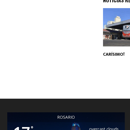
NOTICIAS R
CARÍSIMO!
ROSARIO
°
overcast clouds