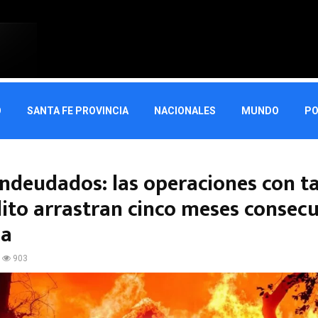
O
SANTA FE PROVINCIA
NACIONALES
MUNDO
PO
ndeudados: las operaciones con ta
dito arrastran cinco meses consecu
da
903