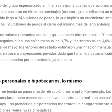
to del grupo especializado en finanzas expone que las operaciones a
édito subieron en términos nominales (sin corregir por inflación) un 
ldo llegó a 24,6 billones de pesos, lo que implicó un crecimiento inte
los 19,3 billones de pesos al cierre del mismo mes del año anterior.
os valores relevantes son los expresados en términos reales. Y con e
negativa: hubo una caída mensual del 1,7% y una interanual del 4,6%. 
eal de mayo, los autores del estudio estimaron una inflación mensual
% en base a proyecciones privadas dado que faltan los datos oficiale
 cuestionados por su metodología obsoleta.
 personales e hipotecarios, lo mismo
rme brinda un panorama de retracción más amplio. Por ejemplo, lo
umularon ocho meses consecutivos de retroceso real, con una caíd
yo. Los prendarios e hipotecarios mostraron un comprotamiento si
ciones reales nulas o negativas.