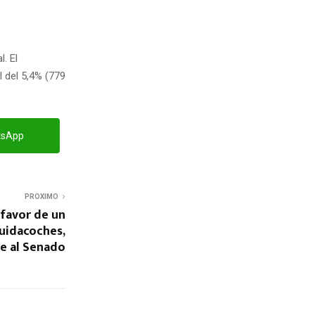
. El
l del 5,4% (779
tsApp
PROXIMO
favor de un
cuidacoches,
ve al Senado