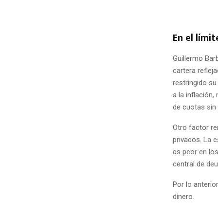
En el lími
Guillermo Barb
cartera refle
restringido su
a la inflació
de cuotas sin 
Otro factor r
privados. La e
es peor en lo
central de de
Por lo anterio
dinero.