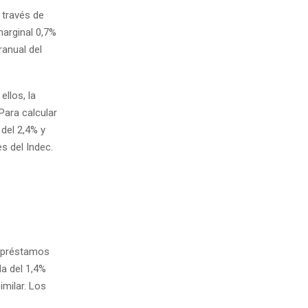
 través de
marginal 0,7%
ranual del
llos, la
Para calcular
 del 2,4% y
s del Indec.
s préstamos
a del 1,4%
milar. Los