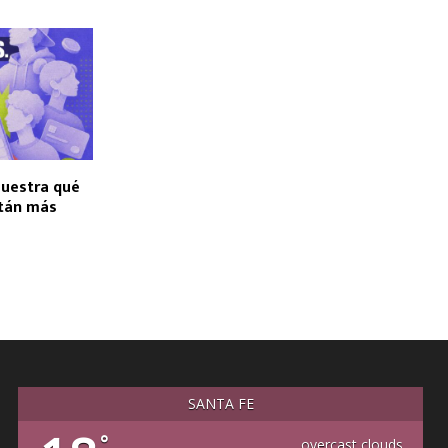
uestra qué
stán más
SANTA FE
°
overcast clouds