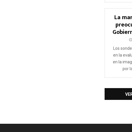
La mar
preocu
Gobiern
Los sondeo
en la eval
en la imag
por l
VE