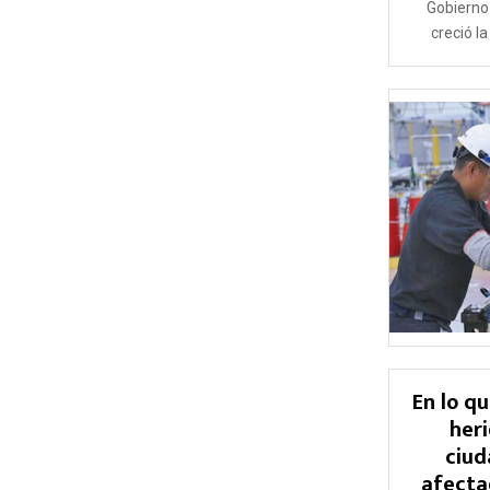
Gobierno
creció l
En lo q
heri
ciud
afecta