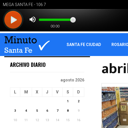
SANTA FE CIUDAD
ROSARI
abri
ARCHIVO DIARIO
agosto 2026
L
M
X
J
V
S
D
1
2
3
4
5
6
7
8
9
10
11
12
13
14
15
16