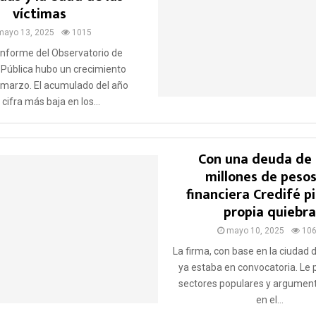
víctimas
mayo 13, 2025
1015
informe del Observatorio de
Pública hubo un crecimiento
 marzo. El acumulado del año
 cifra más baja en los...
Con una deuda de
millones de pesos,
financiera Credifé pi
propia quiebra
mayo 10, 2025
10
La firma, con base en la ciudad 
ya estaba en convocatoria. Le 
sectores populares y argumenta
en el...