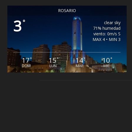
ROSARIO
3
°
clear sky
71% humedad
viento: 0m/s S
MAX 4 • MIN 3
17
15
14
10
°
°
°
°
DOM
LUN
MAR
MIE