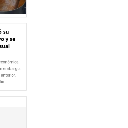
ó su
o y se
sual
7
 económica
in embargo,
anterior,
io...