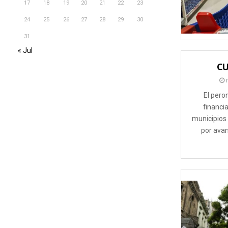
17
18
19
20
21
22
23
24
25
26
27
28
29
30
31
« Jul
C
El peron
financi
municipios 
por avan