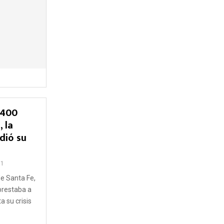
 400
 la
dió su
61
de Santa Fe,
prestaba a
 su crisis