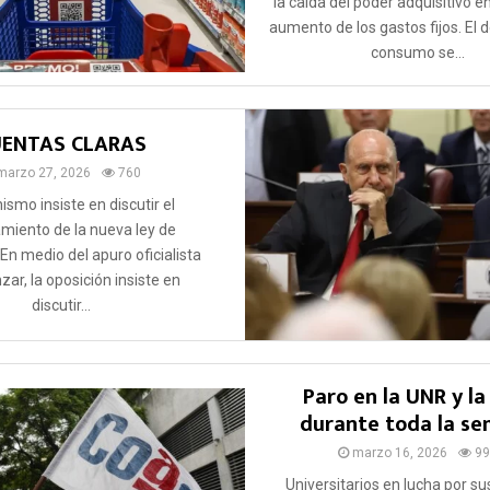
la caída del poder adquisitivo e
aumento de los gastos fijos. El d
consumo se...
UENTAS CLARAS
marzo 27, 2026
760
ismo insiste en discutir el
amiento de la nueva ley de
En medio del apuro oficialista
zar, la oposición insiste en
discutir...
Paro en la UNR y l
durante toda la s
marzo 16, 2026
99
Universitarios en lucha por su