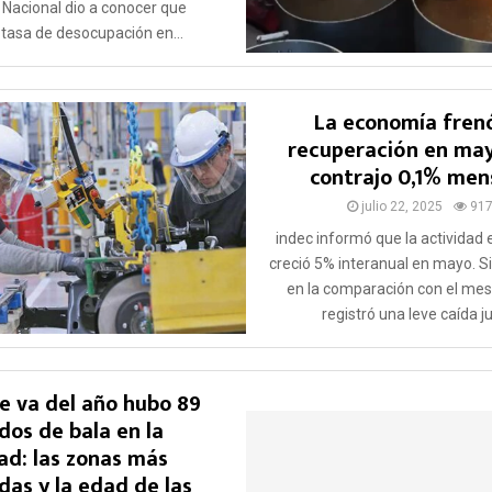
 Nacional dio a conocer que
a tasa de desocupación en...
La economía fren
recuperación en may
contrajo 0,1% men
julio 22, 2025
91
indec informó que la actividad
creció 5% interanual en mayo. S
en la comparación con el mes 
registró una leve caída jul
ue va del año hubo 89
dos de bala en la
ad: las zonas más
das y la edad de las