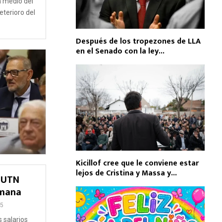
n medio del
eterioro del
Después de los tropezones de LLA
en el Senado con la ley...
Kicillof cree que le conviene estar
lejos de Cristina y Massa y...
a UTN
emana
5
s salarios