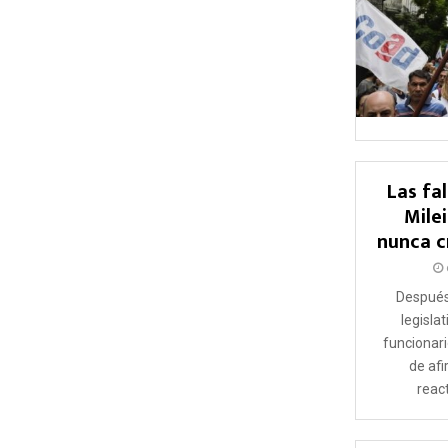
Las fa
Milei
nunca c
Después
legislat
funcionar
de af
react