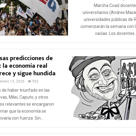
Marcha Coad docente
universitarios (Andres Mace
universidades públicas de 
comenzarán la semana con l
vacías. Los docentes..
lsas predicciones de
: la economía real
rece y sigue hundida
enero 13, 2026
952
 de haber triunfado en las
ivas, Milei, Caputo, y otros
ios relevantes se encargaron
irmar que la economía se
ivaría con fuerza. Sin...