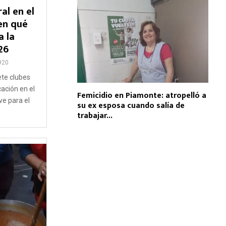
al en el
en qué
a la
26
920
ete clubes
cación en el
Femicidio en Piamonte: atropelló a
ve para el
su ex esposa cuando salía de
.
trabajar...