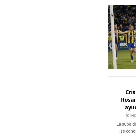
Cris
Rosar
ayu
sep
La suba d
se cono