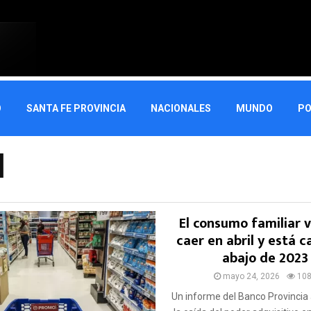
O
SANTA FE PROVINCIA
NACIONALES
MUNDO
PO
l
El consumo familiar v
caer en abril y está 
abajo de 2023
mayo 24, 2026
10
Un informe del Banco Provincia 