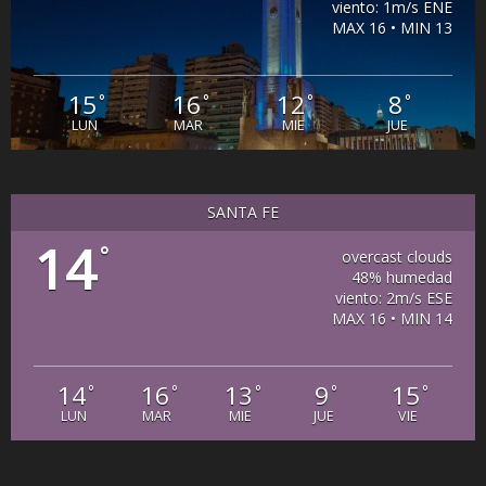
viento: 1m/s ENE
MAX 16 • MIN 13
15
16
12
8
°
°
°
°
LUN
MAR
MIE
JUE
SANTA FE
14
°
overcast clouds
48% humedad
viento: 2m/s ESE
MAX 16 • MIN 14
14
16
13
9
15
°
°
°
°
°
LUN
MAR
MIE
JUE
VIE