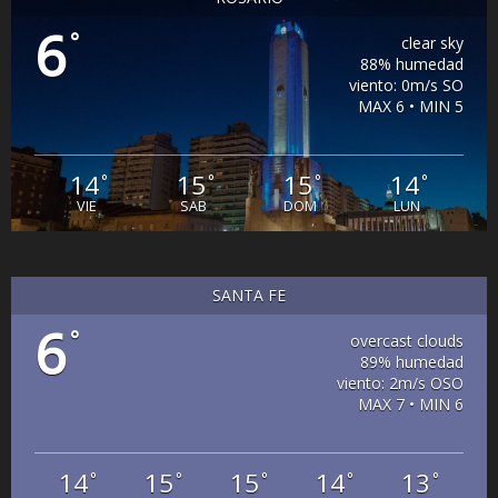
6
°
clear sky
88% humedad
viento: 0m/s SO
MAX 6 • MIN 5
14
15
15
14
°
°
°
°
VIE
SAB
DOM
LUN
SANTA FE
6
°
overcast clouds
89% humedad
viento: 2m/s OSO
MAX 7 • MIN 6
14
15
15
14
13
°
°
°
°
°