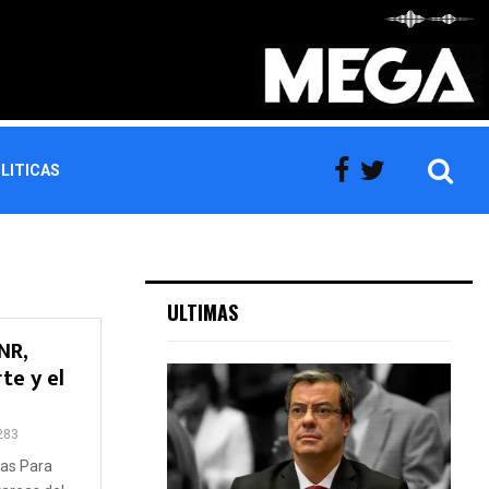
LITICAS
ULTIMAS
NR,
te y el
283
tas Para