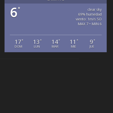
6
°
clear sky
69% humedad
viento: 1m/s SO
MAX 7 • MIN 6
17
13
14
11
9
°
°
°
°
°
DOM
LUN
MAR
MIE
JUE