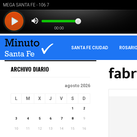
SANTA FE CIUDAD
ROSARI
fabr
ARCHIVO DIARIO
agosto 2026
L
M
X
J
V
S
D
1
2
3
4
5
6
7
8
9
10
11
12
13
14
15
16