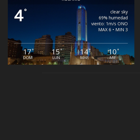
4
°
clear sky
69% humedad
viento: 1m/s ONO
MAX 6 • MIN 3
17
15
14
10
°
°
°
°
DOM
LUN
MAR
MIE