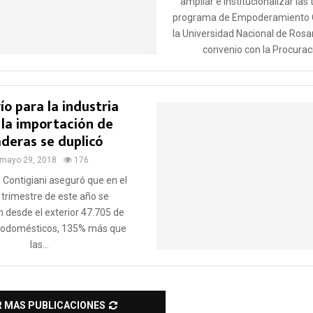
ampliar e institucionalizar las 
programa de Empoderamiento 
la Universidad Nacional de Rosa
convenio con la Procuraci
ío para la industria
: la importación de
aderas se duplicó
mayo 29, 2018
176
 Contigiani aseguró que en el
 trimestre de este año se
 desde el exterior 47.705 de
trodomésticos, 135% más que
las...
R MAS PUBLICACIONES