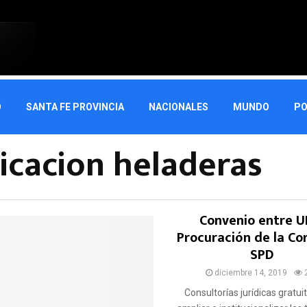
O
SANTA FE PROVINCIA
NACIONALES
MUNDO
PO
icacion heladeras
Convenio entre U
Procuración de la Cor
SPD
diciembre 14, 2019
Consultorías jurídicas gratui