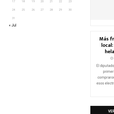
17
18
19
20
21
22
23
24
25
26
27
28
29
30
31
« Jul
Más fr
local
hel
El diputado
primer
compraron
esos elec
VE