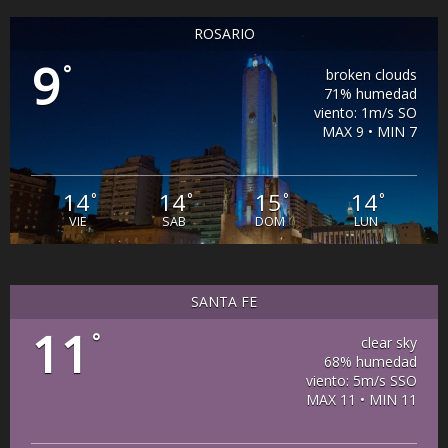
ROSARIO
9
°
broken clouds
71% humedad
viento: 1m/s SO
MAX 9 • MIN 7
14
14
15
14
°
°
°
°
VIE
SAB
DOM
LUN
SANTA FE
11
°
clear sky
68% humedad
viento: 5m/s SSO
MAX 11 • MIN 11