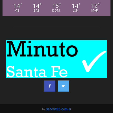
14
14
15
14
12
°
°
°
°
°
VIE
SAB
DOM
LUN
MAR
by
SeñorWEB.com.ar