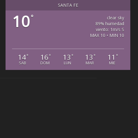
SANTA FE
10
°
clear sky
89% humedad
viento: 1m/s S
MAX 10 • MIN 10
14
16
13
13
11
°
°
°
°
°
SAB
DOM
LUN
MAR
MIE