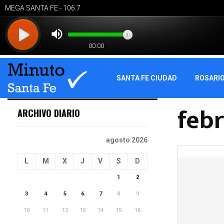
SANTA FE CIUDAD
ROSARI
febr
ARCHIVO DIARIO
agosto 2026
L
M
X
J
V
S
D
1
2
3
4
5
6
7
8
9
10
11
12
13
14
15
16