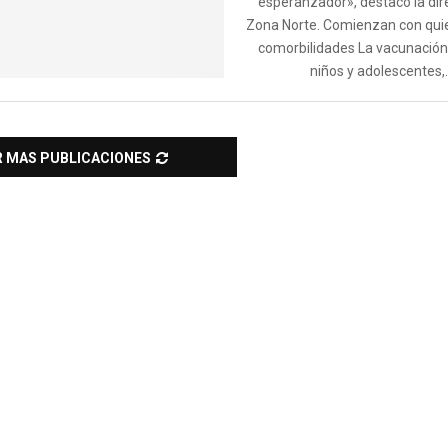
esperanzador», destacó la dir
Zona Norte. Comienzan con qui
comorbilidades La vacunación 
niños y adolescentes,..
R MAS PUBLICACIONES