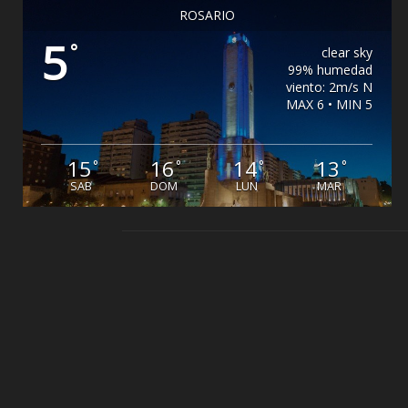
ROSARIO
5
°
clear sky
99% humedad
viento: 2m/s N
MAX 6 • MIN 5
15
16
14
13
°
°
°
°
SAB
DOM
LUN
MAR