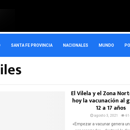
O
SANTA FE PROVINCIA
NACIONALES
MUNDO
PO
iles
El Vilela y el Zona Nort
hoy la vacunación al 
12 a 17 años
agosto 3, 2021
61
«Empezar a vacunar genera un