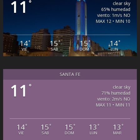
11
°
clear sky
65% humedad
viento: 1m/s NO
MAX 12 • MIN 10
14
15
15
14
°
°
°
°
VIE
SAB
DOM
LUN
SANTA FE
11
°
clear sky
71% humedad
viento: 2m/s NO
MAX 11 • MIN 11
14
15
15
13
13
°
°
°
°
°
VIE
SAB
DOM
LUN
MAR