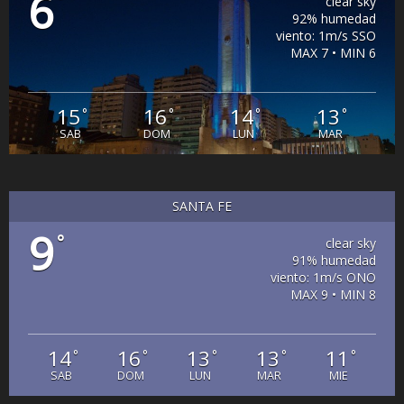
6
°
clear sky
92% humedad
viento: 1m/s SSO
MAX 7 • MIN 6
15
16
14
13
°
°
°
°
SAB
DOM
LUN
MAR
SANTA FE
9
°
clear sky
91% humedad
viento: 1m/s ONO
MAX 9 • MIN 8
14
16
13
13
11
°
°
°
°
°
SAB
DOM
LUN
MAR
MIE