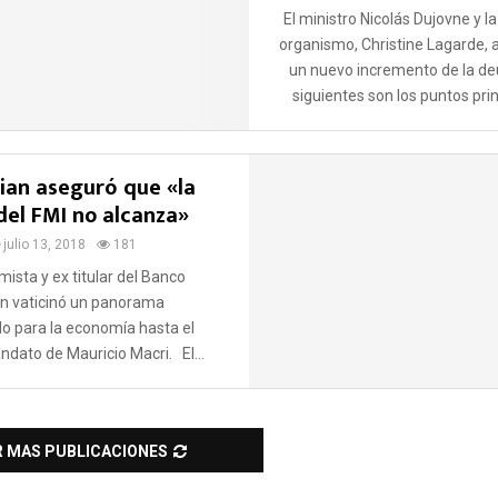
El ministro Nicolás Dujovne y la 
organismo, Christine Lagarde, 
un nuevo incremento de la d
siguientes son los puntos princ
ian aseguró que «la
del FMI no alcanza»
julio 13, 2018
181
mista y ex titular del Banco
n vaticinó un panorama
o para la economía hasta el
andato de Mauricio Macri. El...
R MAS PUBLICACIONES