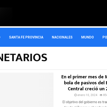
O
SANTA FE PROVINCIA
NACIONALES
MUNDO
PO
ETARIOS
En el primer mes de Mi
bola de pasivos del
Central creció un
enero 10, 2024
85
El objetivo del gobierno es tra