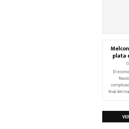
Melcon
plata 
El econo
Nació
complicad
final del m
VE