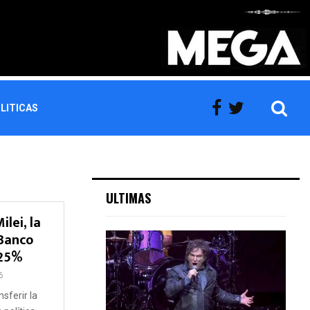
LITICAS
ULTIMAS
lei, la
 Banco
 25%
6
nsferir la