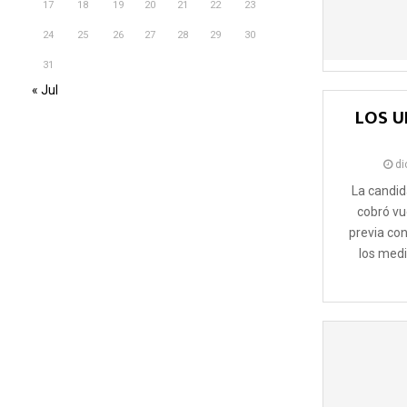
17
18
19
20
21
22
23
24
25
26
27
28
29
30
31
« Jul
LOS U
di
La candid
cobró vue
previa co
los medi