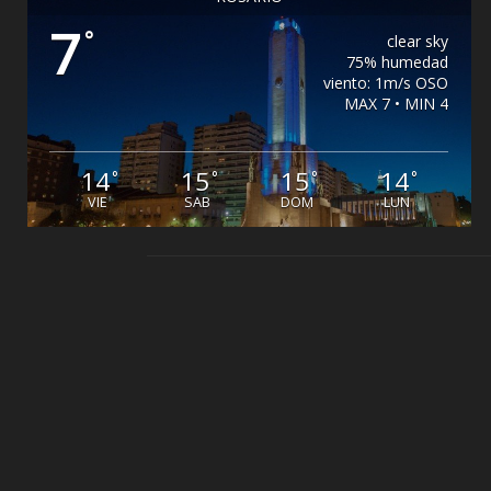
7
°
clear sky
75% humedad
viento: 1m/s OSO
MAX 7 • MIN 4
14
15
15
14
°
°
°
°
VIE
SAB
DOM
LUN