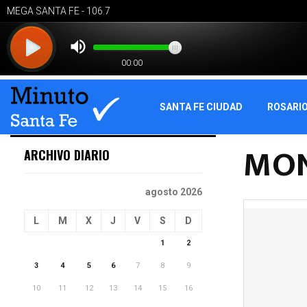
SANTA FE CIUDAD
ROSARI
MON
ARCHIVO DIARIO
agosto 2026
L
M
X
J
V
S
D
1
2
3
4
5
6
7
8
9
10
11
12
13
14
15
16