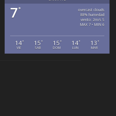
7
°
overcast clouds
88% humedad
viento: 2m/s S
MAX 7 • MIN 6
14
15
15
14
13
°
°
°
°
°
VIE
SAB
DOM
LUN
MAR