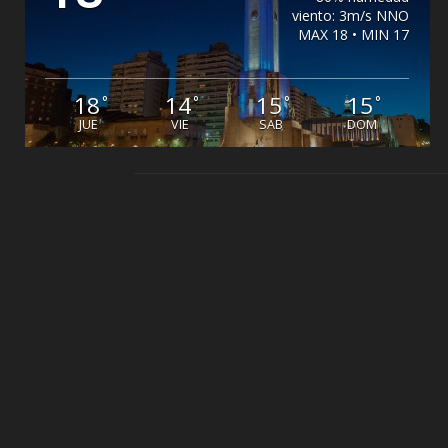
viento: 3m/s NNO
MAX 18 • MIN 17
18
14
15
15
°
°
°
°
JUE
VIE
SAB
DOM