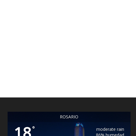
ROSARIO
18
°
moderate rain
86% humedad