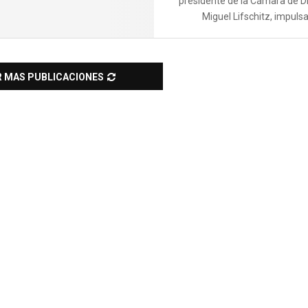
presidente de la Cámara de D
Miguel Lifschitz, impulsar
R MAS PUBLICACIONES