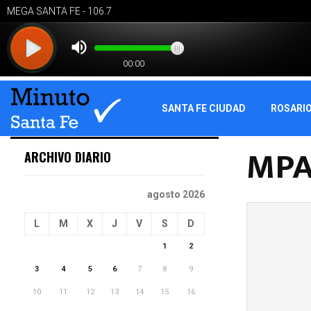
SANTA FE CIUDAD
ROSARI
MPA
ARCHIVO DIARIO
agosto 2026
L
M
X
J
V
S
D
1
2
3
4
5
6
7
8
9
10
11
12
13
14
15
16