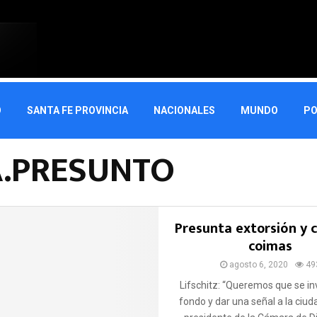
O
SANTA FE PROVINCIA
NACIONALES
MUNDO
PO
.PRESUNTO
Presunta extorsión y 
coimas
agosto 6, 2020
49
Lifschitz: “Queremos que se in
fondo y dar una señal a la ciu