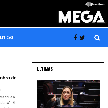
LITICAS
ULTIMAS
cobro de
3
vestigue a
dadanía” El