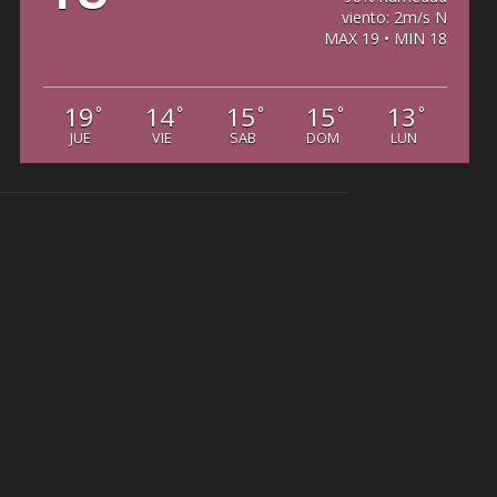
viento: 2m/s N
MAX 19 • MIN 18
19
14
15
15
13
°
°
°
°
°
JUE
VIE
SAB
DOM
LUN