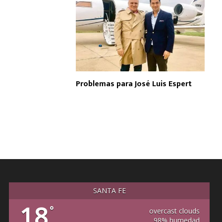
Problemas para José Luis Espert
SANTA FE
18
°
overcast clouds
98% humedad