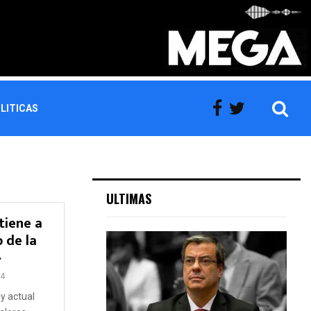
LITICAS
ULTIMAS
tiene a
 de la
»
4
y actual