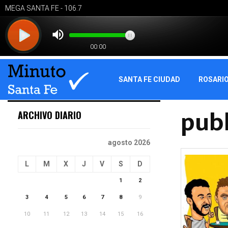
SANTA FE CIUDAD
ROSARI
pub
ARCHIVO DIARIO
agosto 2026
L
M
X
J
V
S
D
1
2
3
4
5
6
7
8
9
10
11
12
13
14
15
16