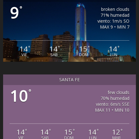
9
°
broken clouds
71% humedad
viento: 1m/s SO
MAX 9 • MIN 7
14
14
15
14
°
°
°
°
VIE
SAB
DOM
LUN
SANTA FE
10
°
few clouds
70% humedad
viento: 6m/s SSE
MAX 11 • MIN 10
14
14
15
14
12
°
°
°
°
°
VIE
SAB
DOM
LUN
MAR