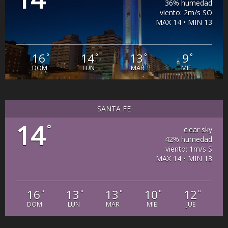
36% humedad
viento: 2m/s SO
MAX 14 • MIN 13
16
14
13
9
°
°
°
°
DOM
LUN
MAR
MIE
SANTA FE
14
°
clear sky
42% humedad
viento: 1m/s S
MAX 14 • MIN 13
16
13
13
10
12
°
°
°
°
°
DOM
LUN
MAR
MIE
JUE