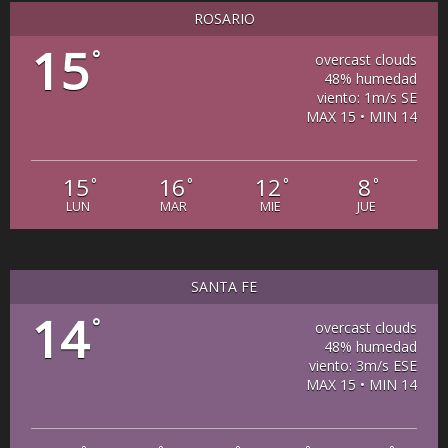
ROSARIO
15
°
overcast clouds
48% humedad
viento: 1m/s SE
MAX 15 • MIN 14
15
16
12
8
°
°
°
°
LUN
MAR
MIE
JUE
SANTA FE
14
°
overcast clouds
48% humedad
viento: 3m/s ESE
MAX 15 • MIN 14