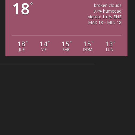
18
°
broken clouds
97% humedad
viento: 1m/s ENE
MAX 18 • MIN 18
18
14
15
15
13
°
°
°
°
°
JUE
VIE
SAB
DOM
LUN