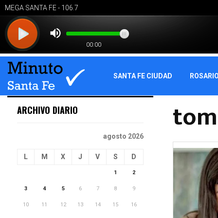
SANTA FE CIUDAD
ROSARI
tom
ARCHIVO DIARIO
agosto 2026
L
M
X
J
V
S
D
1
2
3
4
5
6
7
8
9
10
11
12
13
14
15
16