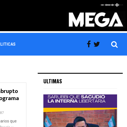
LITICAS
ULTIMAS
abrupto
programa
87
uarios que