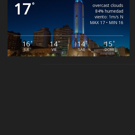
17
°
overcast clouds
84% humedad
viento: 1m/s N
MAX 17 • MIN 16
16
14
14
15
°
°
°
°
JUE
VIE
SAB
DOM