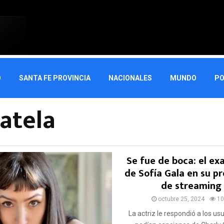
O
SANTA FE PROVINCIA
NACIONALES
MUNDO
PO
atela
Se fue de boca: el ex
de Sofía Gala en su 
de streaming
octubre 25, 2024
10
La actriz le respondió a los us