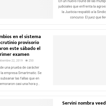
En un nuevo round de las mútlip
judiciales que enfrenta la agro
la Justicia respaldó a la Sindi
concurso El juez que llev
mbios en el sistema
crutinio provisorio
ron este sábado el
rimer examen
ptiembre 22, 2019
250
 de una prueba de carácter
e la empresa Smartmatic. Se
 subsanar las fallas que en
emoraron casi una hora y...
Servini nombra veed