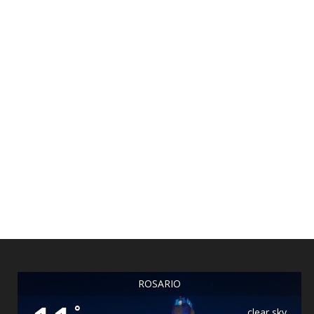
ROSARIO
°
clear sky