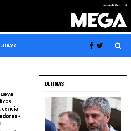
LITICAS
ULTIMAS
nueva
dicos
acencia
eedores»
5