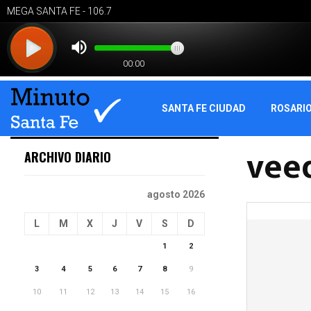
SANTA FE CIUDAD
ROSARI
vee
ARCHIVO DIARIO
agosto 2026
L
M
X
J
V
S
D
1
2
3
4
5
6
7
8
9
10
11
12
13
14
15
16