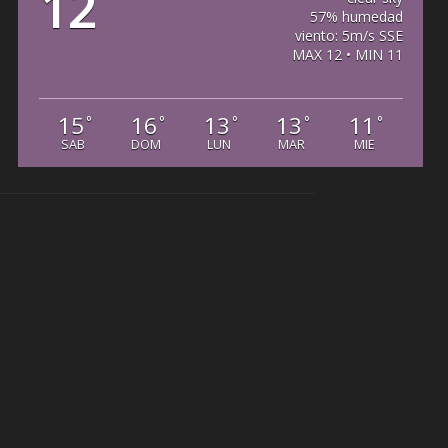
12
57% humedad
viento: 5m/s SSE
MAX 12 • MIN 11
15
16
13
13
11
°
°
°
°
°
SAB
DOM
LUN
MAR
MIE