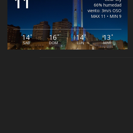
11
66% humedad
viento: 3m/s OSO
MAX 11 • MIN 9
14
16
14
13
°
°
°
°
SAB
DOM
LUN
MAR