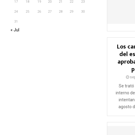
17
18
19
20
21
22
23
24
25
26
27
28
29
30
31
« Jul
Los ca
del es
aproba
p
se
Se trató
interno d
intentan
agosto d