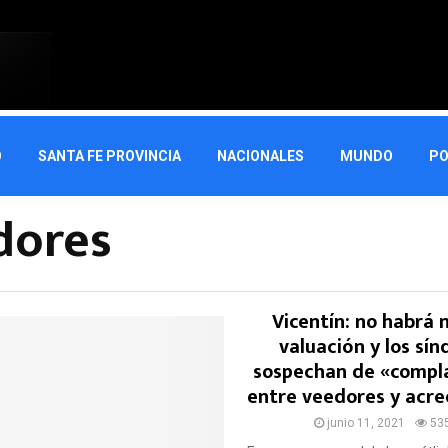
O
SANTA FE PROVINCIA
NACIONALES
MUNDO
PO
dores
Vicentín: no habrá 
valuación y los sín
sospechan de «compl
entre veedores y acr
junio 11, 2021
53