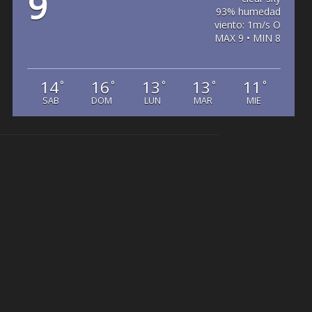
9
93% humedad
viento: 1m/s O
MAX 9 • MIN 8
14
16
13
13
11
°
°
°
°
°
SAB
DOM
LUN
MAR
MIE