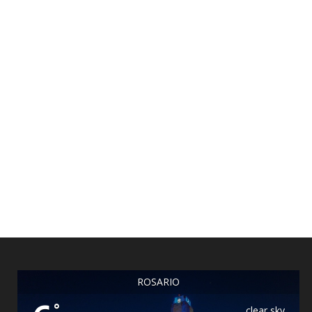
ROSARIO
°
clear sky