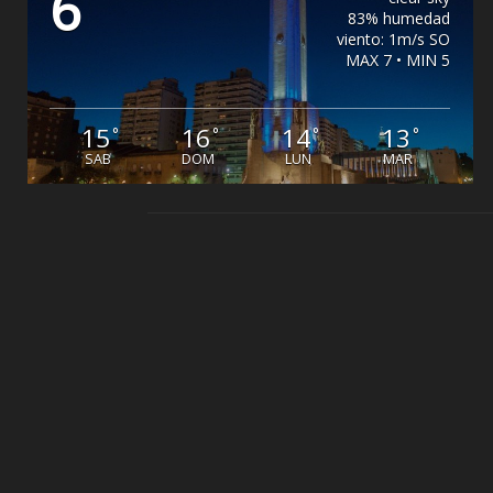
6
83% humedad
viento: 1m/s SO
MAX 7 • MIN 5
15
16
14
13
°
°
°
°
SAB
DOM
LUN
MAR