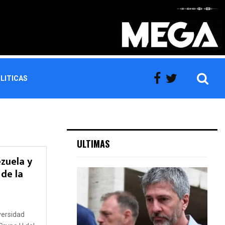
LITICAS
ULTIMAS
zuela y
 de la
5
versidad