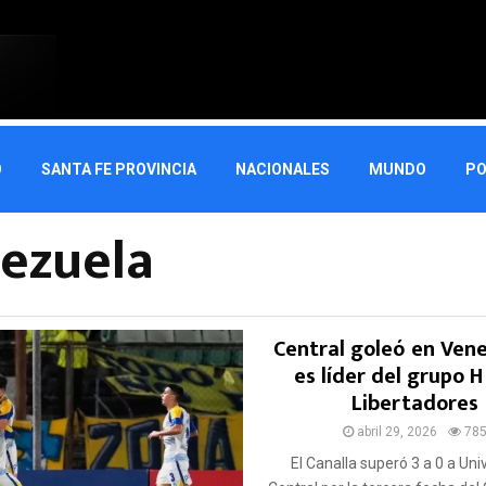
O
SANTA FE PROVINCIA
NACIONALES
MUNDO
PO
nezuela
Central goleó en Vene
es líder del grupo H
Libertadores
abril 29, 2026
78
El Canalla superó 3 a 0 a Uni