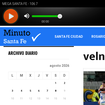
SANTA FE CIUDAD
ROSARI
vel
ARCHIVO DIARIO
agosto 2026
L
M
X
J
V
S
D
1
2
3
4
5
6
7
8
9
10
11
12
13
14
15
16