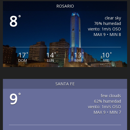
ROSARIO
8
°
clear sky
76% humedad
viento: 1m/s OSO
MAX 9 • MIN 8
17
14
13
10
°
°
°
°
DOM
LUN
MAR
MIE
SANTA FE
9
°
few clouds
62% humedad
viento: 1m/s OSO
MAX 9 • MIN 7