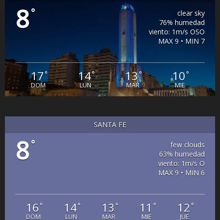
8
°
clear sky
76% humedad
viento: 1m/s OSO
MAX 9 • MIN 7
17
14
13
10
°
°
°
°
DOM
LUN
MAR
MIE
SANTA FE
8
°
few clouds
63% humedad
viento: 1m/s O
MAX 9 • MIN 6
16
14
13
11
12
°
°
°
°
°
DOM
LUN
MAR
MIE
JUE