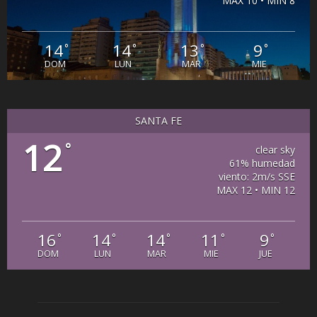
MAX 10 • MIN 8
14
14
13
9
°
°
°
°
DOM
LUN
MAR
MIE
SANTA FE
12
°
clear sky
61% humedad
viento: 2m/s SSE
MAX 12 • MIN 12
16
14
14
11
9
°
°
°
°
°
DOM
LUN
MAR
MIE
JUE