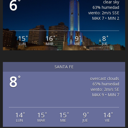
6
°
clear sky
63% humedad
viento: 2m/s SSE
MAX 7 • MIN 2
15
16
9
8
°
°
°
°
LUN
MAR
MIE
JUE
SANTA FE
8
°
overcast clouds
65% humedad
viento: 2m/s SE
MAX 9 • MIN 7
14
15
15
9
14
°
°
°
°
°
LUN
MAR
MIE
JUE
VIE